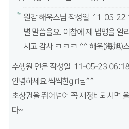
원감 해욱스님
작성일
11-05-22 
별 말씀을요. 이참에 제 법명을 알
시고 감사 ㅋㅋㅋ ^^ 해욱(海旭)스
수행원 연운
작성일
11-05-23 06:1
안녕하세요 씩씩한girl님^^
초상권을 뛰어넘어 꼭 재정비되시면 
다~