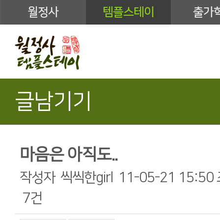
월정사
템플스테이
출가
글남기기
마음은 아직도..
작성자
씩씩한girl
11-05-21 15:50
7건