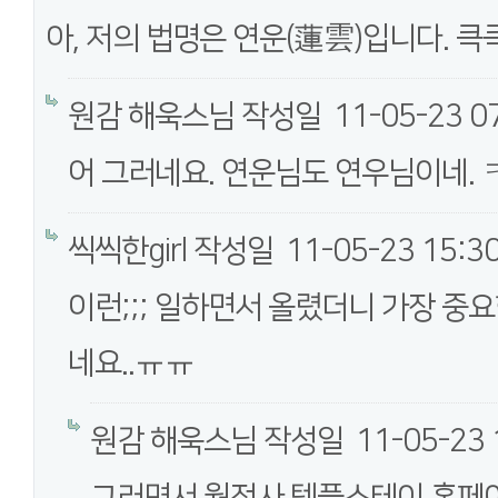
아, 저의 법명은 연운(蓮雲)입니다. 큭큭
원감 해욱스님
작성일
11-05-23 0
어 그러네요. 연운님도 연우님이네.
씩씩한girl
작성일
11-05-23 15:3
이런;;; 일하면서 올렸더니 가장 중
네요..ㅠㅠ
원감 해욱스님
작성일
11-05-23 
그러면서 월정사 템플스테이 홈페이