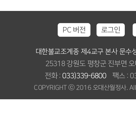
PC 버전
로그인
대한불교조계종 제4교구 본사 문수
25318 강원도 평창군 진부면 오
전화 :
033)339-6800
팩스 : 03
COPYRIGHT ⓒ 2016 오대산월정사. All R