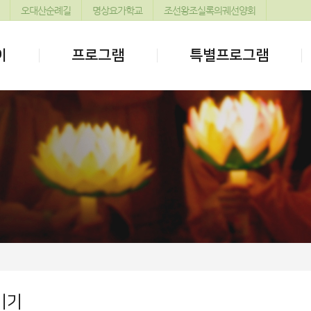
오대산순례길
명상요가학교
조선왕조실록의궤선양회
이
프로그램
특별프로그램
기기