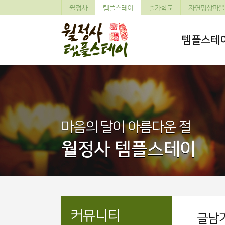
월정사
템플스테이
출가학교
자연명상마을
템플스테
마음의 달이 아름다운 절
월정사 템플스테이
커뮤니티
글남