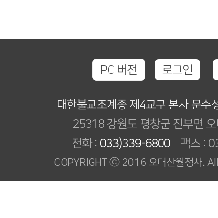
PC 버전
로그인
대한불교조계종 제4교구 본사 문수
25318 강원도 평창군 진부면 오
전화 :
033)339-6800
팩스 : 03
COPYRIGHT ⓒ 2016 오대산월정사. All R