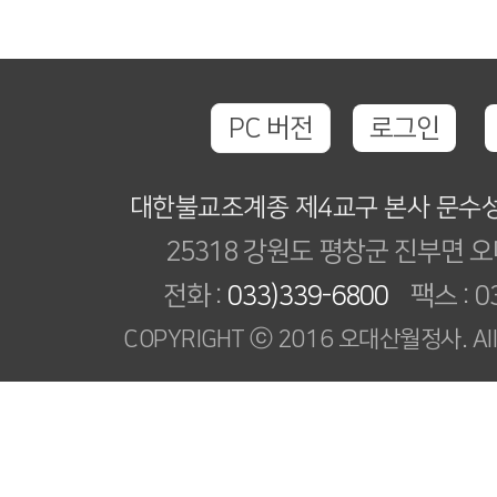
PC 버전
로그인
대한불교조계종 제4교구 본사 문수
25318 강원도 평창군 진부면 오
전화 :
033)339-6800
팩스 : 03
COPYRIGHT ⓒ 2016 오대산월정사. All R