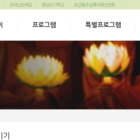
오대산순례길
명상요가학교
조선왕조실록의궤선양회
이
프로그램
특별프로그램
기기