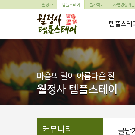
월정사
템플스테이
출가학교
자연명상마을
템플스테
마음의 달이 아름다운 절
월정사 템플스테이
커뮤니티
글남