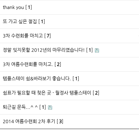
thank you [
1
]
또 가고 싶은 절집 [
1
]
3차 수련회를 마치고 [
7
]
정말 잊지못할 2012년의 마무리였습니다! [
1
]
3차 여름수련회를 마치고. [
2
]
템플스테이 쉼&바라보기 좋습니다. [
1
]
쉼표가 필요할 때 찾은 곳 - 월정사 템플스테이 [
2
]
퇴근길 문득...^ ^ [
1
]
2014 여름수련회 2차 후기 [
3
]