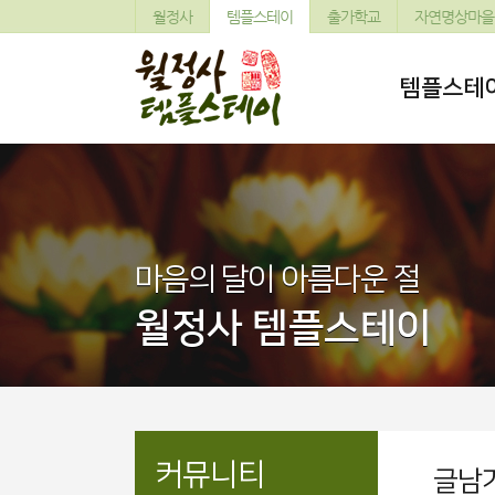
월정사
템플스테이
출가학교
자연명상마을
템플스테
마음의 달이 아름다운 절
월정사 템플스테이
커뮤니티
글남