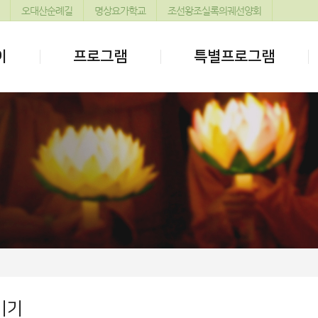
오대산순례길
명상요가학교
조선왕조실록의궤선양회
이
프로그램
특별프로그램
기기