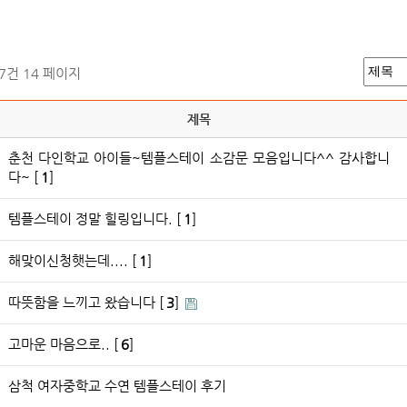
67건
14 페이지
제목
춘천 다인학교 아이들~템플스테이 소감문 모음입니다^^ 감사합니
다~ [
1
]
템플스테이 정말 힐링입니다. [
1
]
해맞이신청햇는데.... [
1
]
따뜻함을 느끼고 왔습니다 [
3
]
고마운 마음으로.. [
6
]
삼척 여자중학교 수연 템플스테이 후기