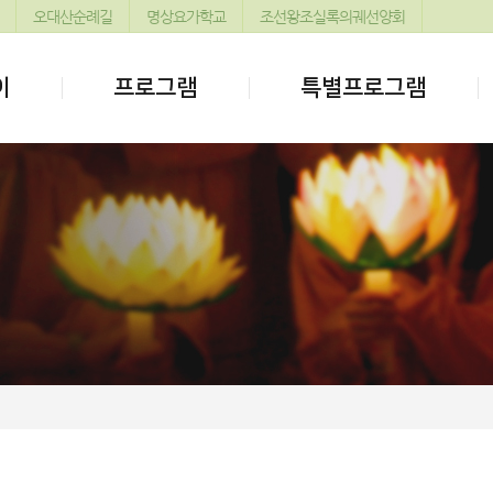
오대산순례길
명상요가학교
조선왕조실록의궤선양회
이
프로그램
특별프로그램