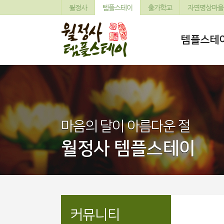
월정사
템플스테이
출가학교
자연명상마을
템플스테
마음의 달이 아름다운 절
월정사 템플스테이
커뮤니티