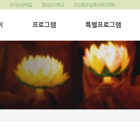
오대산순례길
명상요가학교
조선왕조실록의궤선양회
이
프로그램
특별프로그램