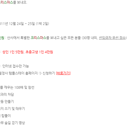
크
리
스
마
스
를 보내요.
011년 12월 24일 ~ 25일 (1박 2일)
인원
: 산사에서 특별한
크
리
스
마
스
를 보내고 싶은 모든 분들 (30명 내외,
선입금자 우선 접수
)
용
:
성인
1인 5만원
,
초중고생 1인 4만원
: 인터넷 접수만 가능
템플스테이 홈페이지 -> 신청하기
[바로가기]
나를 깨우는 108배 및 참선
의 차담
 만들기
쓰기 및 태우기
탑돌이
숲길 걷기 명상