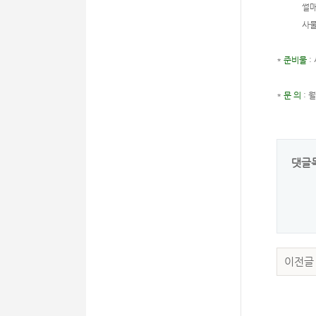
썰매
사물울
*
준비물
:
*
문 의
: 
댓글
이전글