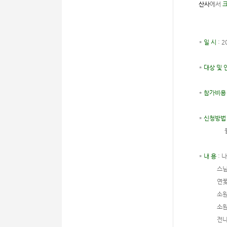
산사
에서
*
일 시
: 2
*
대상 및 
*
참가비
*
신청방법
월정사 
*
내 용
: 
스님과
연꽃등
소원지 
소원 
전나무 