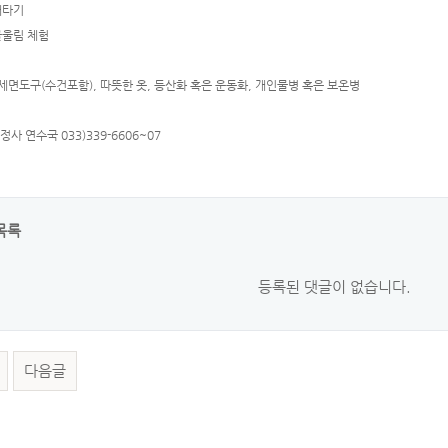
타기
림 체험
 세면도구(수건포함), 따뜻한 옷, 등산화 혹은 운동화, 개인물병 혹은 보온병
월정사 연수국 033)339-6606~07
목록
등록된 댓글이 없습니다.
다음글