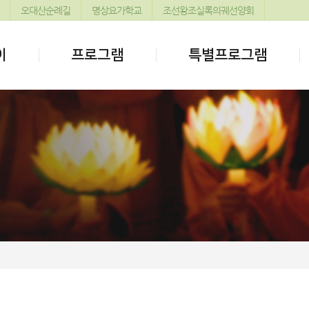
오대산순례길
명상요가학교
조선왕조실록의궤선양회
이
프로그램
특별프로그램