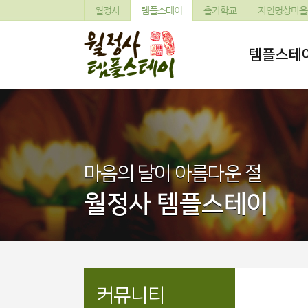
월정사
템플스테이
출가학교
자연명상마을
템플스테
마음의 달이 아름다운 절
월정사 템플스테이
커뮤니티