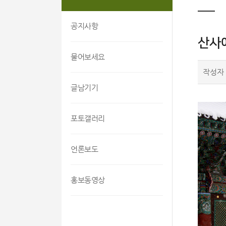
공지사항
산사
물어보세요
작성자
글남기기
포토갤러리
언론보도
홍보동영상