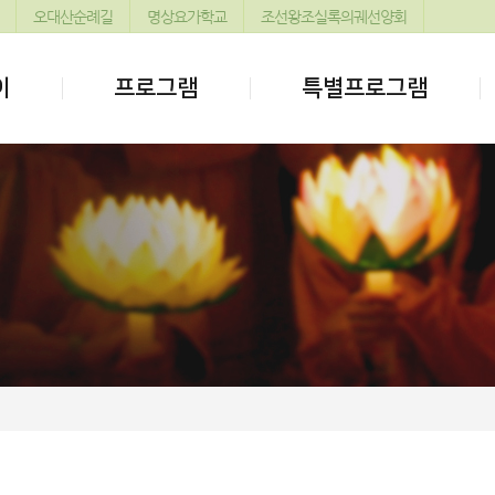
오대산순례길
명상요가학교
조선왕조실록의궤선양회
이
프로그램
특별프로그램