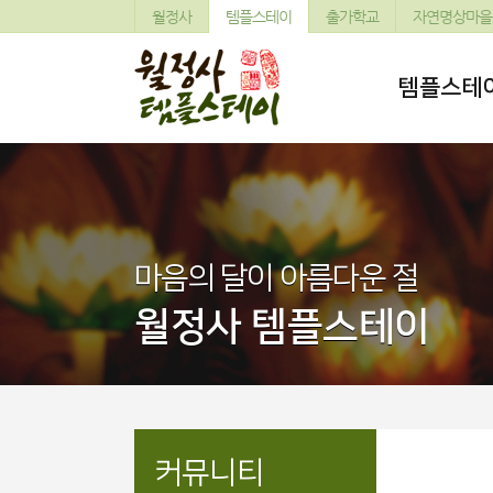
월정사
템플스테이
출가학교
자연명상마을
템플스테
마음의 달이 아름다운 절
월정사 템플스테이
커뮤니티