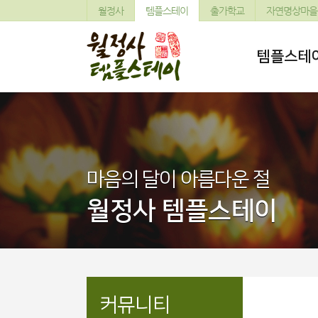
월정사
템플스테이
출가학교
자연명상마을
템플스테
마음의 달이 아름다운 절
월정사 템플스테이
커뮤니티