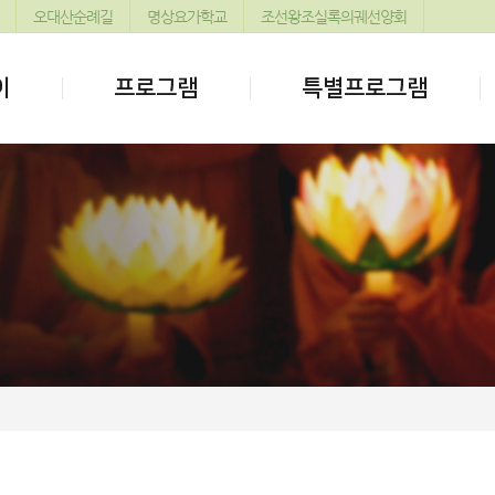
오대산순례길
명상요가학교
조선왕조실록의궤선양회
이
프로그램
특별프로그램