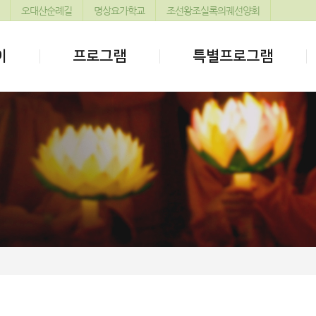
오대산순례길
명상요가학교
조선왕조실록의궤선양회
이
프로그램
특별프로그램