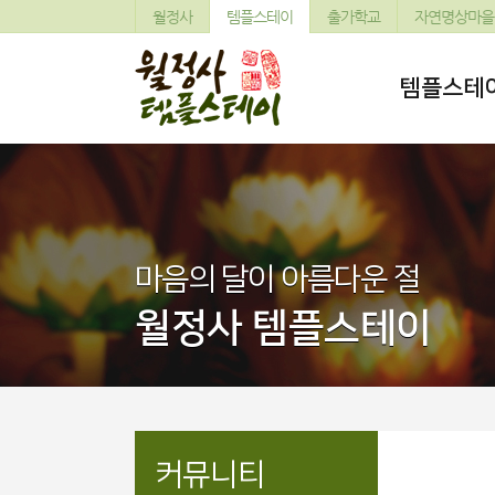
월정사
템플스테이
출가학교
자연명상마을
템플스테
마음의 달이 아름다운 절
월정사 템플스테이
커뮤니티