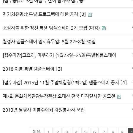
[접수중]2015년 여름 수련회 참가자 접수중
자기치유명상 특별 프로그램에 대한 공지 [
2
]
초심자를 위한 참선 특별 템플스테이 3기 모집 (마감)
월정사 템플스테이 임시휴무일: 8월 27~8월 30일
[접수마감]고요히, 마주하기 (1월23일~25일)특별템플스테이
2018 여름 특별 템플스테이 [
3
]
[접수마감] 2015년 11월 주말체험형(1박2일) 템플스테이 공지 [
1
]
제7회 문화체육관광부장관상 오대산 전국 디지털사진 공모전
2013년 월정사 여름수련회 자원봉사자 모집
처음
1
2
3
4
5
6
7
8
9