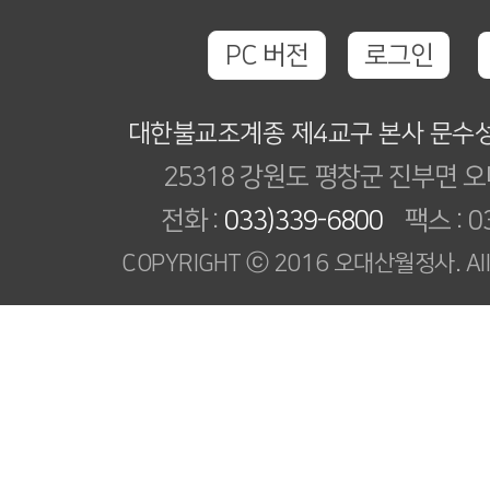
PC 버전
로그인
대한불교조계종 제4교구 본사 문수
25318 강원도 평창군 진부면 오
전화 :
033)339-6800
팩스 : 03
COPYRIGHT ⓒ 2016 오대산월정사. All R