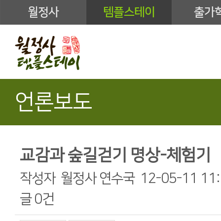
월정사
템플스테이
출가
언론보도
교감과 숲길걷기 명상-체험기
작성자
월정사 연수국
12-05-11 11
글
0건