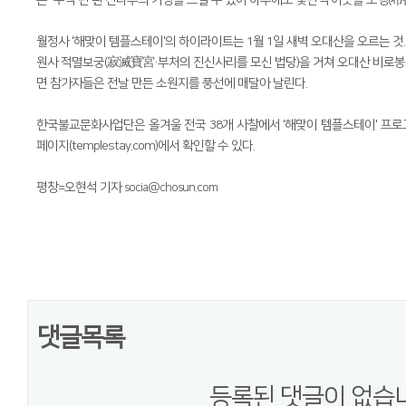
은 "수백 년 된 전나무의 기상을 느낄 수 있어 하루에도 몇번씩 이곳을 포행(布
월정사 '해맞이 템플스테이'의 하이라이트는 1월 1일 새벽 오대산을 오르는 것. 
원사 적멸보궁(寂滅寶宮·부처의 진신사리를 모신 법당)을 거쳐 오대산 비로봉
면 참가자들은 전날 만든 소원지를 풍선에 매달아 날린다.
한국불교문화사업단은 올겨울 전국 38개 사찰에서 '해맞이 템플스테이' 프로
페이지(templestay.com)에서 확인할 수 있다.
평창=오현석 기자
socia@chosun.com
댓글목록
등록된 댓글이 없습