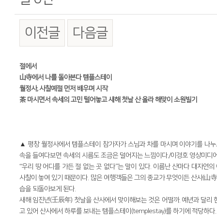
이전글
다음글
본문
절에서
山寺에서 나를 돌아본다 템플스테이
월정사, 사찰예절 먼저 배우며 시작
茶 마시면서 속세의 고민 털어놓고 새해 첫날 산 올라 해맞이 소원빌기
▲
평창 월정사에서 템플스테이 참가자가 스님과 차를 마시며 이야기를 나누고
속을 들여다보면 속세의 시름도 조금은 덜어지는 느낌이다./이경호 영상미디어 기자
“우리 땅 어디를 가든 절 없는 곳 없다”는 말이 있다. 이름난 산마다 대자연
사찰이 놓여 있기 때문이다. 많은 여행객들은 그의 종교가 무엇이든 산사(山寺)
습을 되돌아보게 된다.
새해 임진년(壬辰年) 첫날을 산사에서 맞이해보는 것은 어떨까. 예년과 달리 
고 있어 산사에서 하루를 보내는 템플스테이(templestay)를 하기에 적당하다.