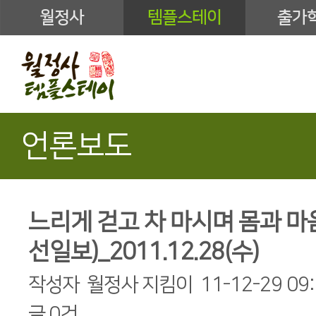
월정사
템플스테이
출가
언론보도
느리게 걷고 차 마시며 몸과 마
선일보)_2011.12.28(수)
작성자
월정사 지킴이
11-12-29 09
글
0건