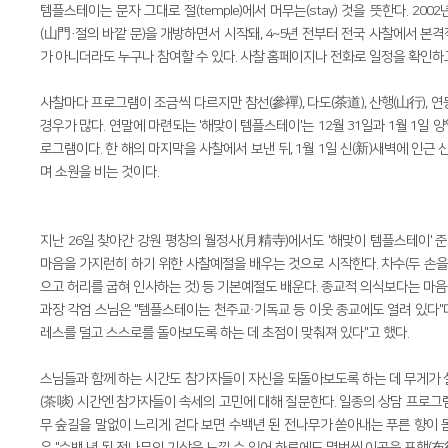
템플스테이는 문자 그대로 절(temple)에서 머무는(stay) 것을 뜻한다. 2
(山門·절의 바깥 문)을 개방하면서 시작돼, 4~5년 전부터 전국 사찰에서 본
가 아니더라도 누구나 참여할 수 있다. 사찰 홈페이지나 전화로 일정을 확인하
사찰마다 프로그램이 조금씩 다르지만 참선(參禪), 다도(茶道), 산행(山行), 
경우가 많다. 연말에 마련되는 '해맞이 템플스테이'는 12월 31일과 1월 1일
로그램이다. 한 해의 마지막을 사찰에서 보낸 뒤, 1월 1일 신(新)새벽에 인근
며 소원을 비는 것이다.
지난 26일 찾아간 강원 평창의 월정사(月精寺)에서도 '해맞이 템플스테이' 
마음을 가지런히 하기 위한 사찰예절을 배우는 것으로 시작한다. 차수(두 손을 
으고 허리를 굽혀 인사하는 것) 등 기본예절도 배운다. 종교적 의식보다는 마
과장 각엄 스님은 "템플스테이는 천주교·기독교 등 이웃 종교에도 열려 있다"
레스를 덜고 스스로를 돌아보도록 하는 데 초점이 맞춰져 있다"고 했다.
스님들과 함께 하는 시간도 참가자들이 자신을 되돌아보도록 하는 데 무게가 실
(茶啖) 시간엔 참가자들이 속세의 고민에 대해 질문한다. 일종의 상담 프로그
무 숲길을 말없이 느리게 걷다 보면 수백년 된 전나무가 쏟아내는 푸른 향이 