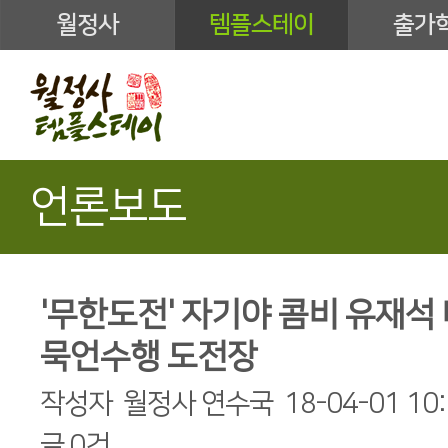
월정사
템플스테이
출가
언론보도
'무한도전' 자기야 콤비 유재
묵언수행 도전장
작성자
월정사 연수국
18-04-01 10
글
0건