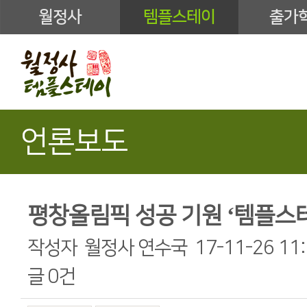
월정사
템플스테이
출가
언론보도
평창올림픽 성공 기원 ‘템플스
작성자
월정사 연수국
17-11-26 11
글
0건