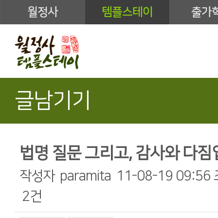
월정사
템플스테이
출가
글남기기
법명 질문 그리고, 감사와 다짐
작성자
paramita
11-08-19 09:56
2건