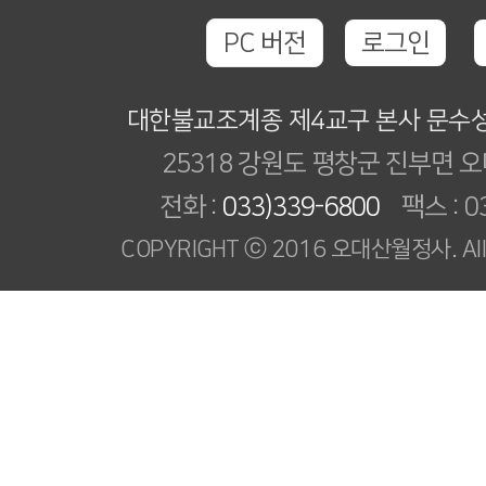
PC 버전
로그인
대한불교조계종 제4교구 본사 문수
25318 강원도 평창군 진부면 오
전화 :
033)339-6800
팩스 : 03
COPYRIGHT ⓒ 2016 오대산월정사. All R