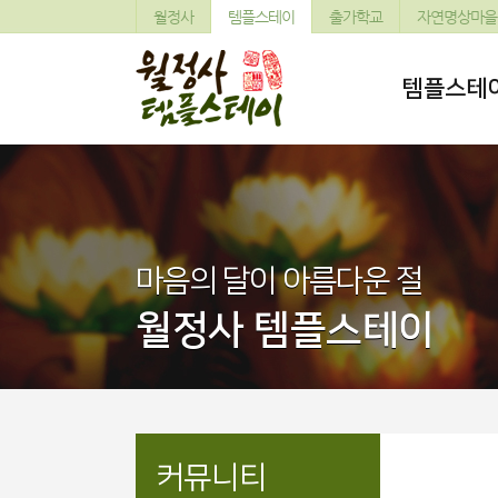
월정사
템플스테이
출가학교
자연명상마을
템플스테
마음의 달이 아름다운 절
월정사 템플스테이
커뮤니티