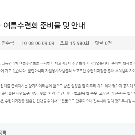
차 여름수련회 준비물 및 안내
연수국
10-08-06 09:09
조회
15,980회
댓글
0건
 그동안 1차 여름수련회를 무사히 마치고 제2차 수련회가 시작되었습니다. 준비한 행사를
어 가고 있습니다. 뿐만아니라 자원봉사자님들의 노고또한 수련회과정을 통해 부처님의 자애
수련회를 준비하시는 참가자여러분께 앞으로 남은 일정을 잘 마무리 하기 위해 몇가지 공지해 
때 준비물은
세면도구(비누, 칫솔, 치약, 수건, 기타 필요품) 및 속옷, 고무신, 우산은
꼭 필수
폰은
수련회기간중 원활한 진행을 위해서 보관품으로 간주되오니 접수시에 필히 맞겨주시길 
목록