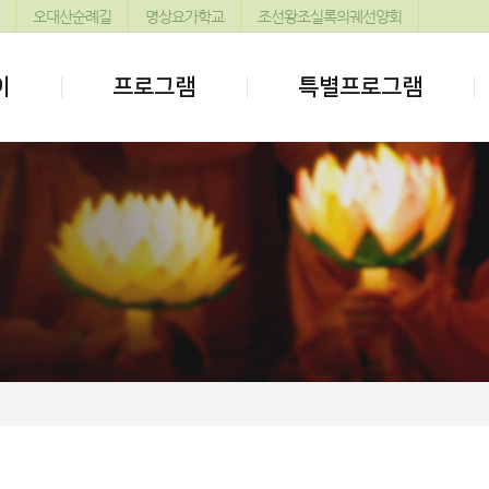
오대산순례길
명상요가학교
조선왕조실록의궤선양회
이
프로그램
특별프로그램