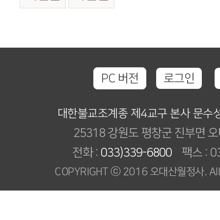
PC 버전
로그인
대한불교조계종 제4교구 본사 문수
25318 강원도 평창군 진부면 오
전화 :
033)339-6800
팩스 : 03
COPYRIGHT ⓒ 2016 오대산월정사. All R