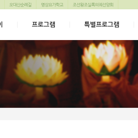
오대산순례길
명상요가학교
조선왕조실록의궤선양회
이
프로그램
특별프로그램