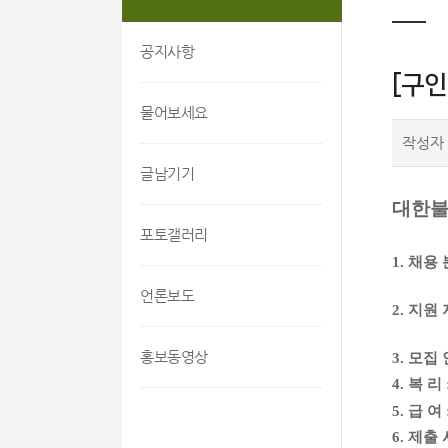
공지사항
[구인
물어보세요
작성자
글남기기
대한불
포토갤러리
1. 채용
언론보도
2. 지원
홍보동영상
3. 모집 
4. 복 리
5. 급 여
6. 제출