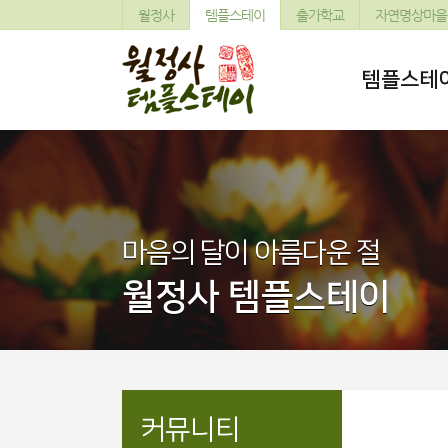
월정사
템플스테이
출가학교
자연명상마을
템플스테
마음의 달이 아름다운 절
월정사 템플스테이
커뮤니티