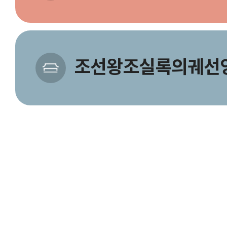
조선왕조실록의궤선