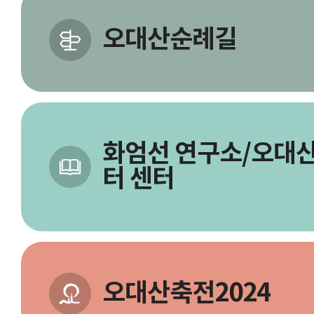
오대산순례길
화엄선 연구소/오대산
터 센터
오대산축전2024