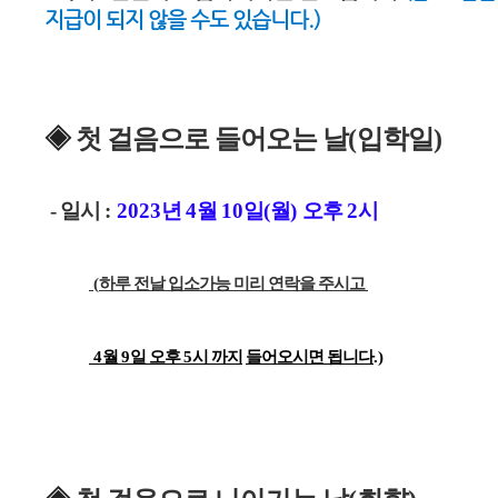
지급이 되지 않을 수도 있습니다.)
◈ 
첫 걸음으로 들어오는 날
(
입학일
)
- 일시
:
2023
년
4
월
10
일
(
월
)
오후
2
시
(
하루 전날 입소가능
미리 연락을 주시고
4
월
9
일 오후
5
시 까지
들어오시면 됩니다
.
)