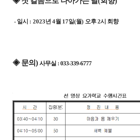
◈ 
첫 걸음으로 나아가는 날
(
회향
)
- 일시
: 2023
년
4
월
17
일
(
월
)
오후 2
시 회향
◈ 문의) 
사무실 : 033-339-6777