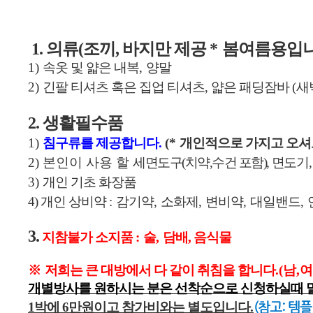
1. 의류(조끼, 바지만 제공
*
봄여름용입
1)
속옷 및 얇은 내복
,
양말
2)
긴팔 티셔츠
혹은 집업 티셔츠,
얇은 패딩잠바
(
새
2. 생활필수품
1)
침구류를 제공합니다
.
(*
개인적으로 가지고 오셔
2) 본인이 사용 할
세면도구
(
치약,수건 포함),
면도기
,
3)
개인 기초 화장품
4) 개인 상비약
:
감기약
,
소화제
,
변비약
,
대일밴드
,
3.
지참불가 소지품
:
술
,
담배, 음식물
※
저희는 큰 대방에서 다 같이 취침을 합니다
.(남,
개별방
사를 원하시는 분은 선착순으로 신청하실때
1박에 6만원이고 참가비와는 별도입니다
.
(참고: 템