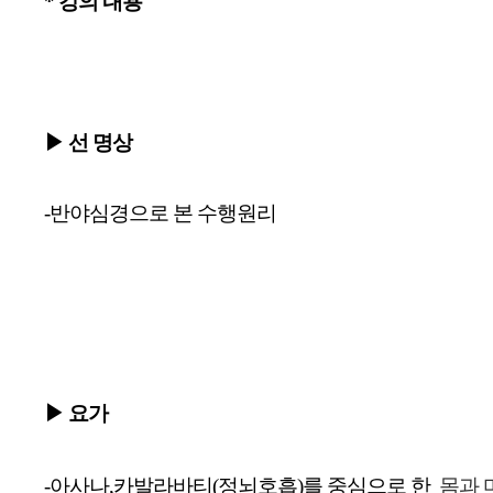
* 
강의 내용
▶ 선 명상
-반야심경으로 본 수행원리
▶ 
요가
-아사나,카발라바티(정뇌호흡)를 중심으로 한 
몸과 