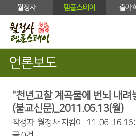
월정사
템플스테이
출가
언론보도
"천년고찰 계곡물에 번뇌 내려
(불교신문)_2011.06.13(월)
작성자
월정사 지킴이
11-06-16 16
글
0건