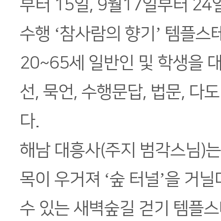
부터 15일, 9월17일부터 2
수행 ‘참사람의 향기’ 템플스
20~65세 일반인 및 학생을 
선, 묵언, 수행문답, 법문, 다
다.
해남 대흥사(주지 범각스님)는
목이 우거져 ‘숲 터널’을 거
수 있는 새벽숲길 걷기 템플스