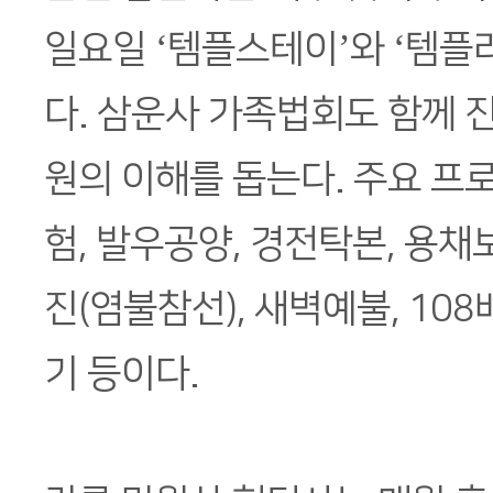
일요일 ‘템플스테이’와 ‘템플
다. 삼운사 가족법회도 함께 
원의 이해를 돕는다. 주요 프
험, 발우공양, 경전탁본, 용채
진(염불참선), 새벽예불, 108
기 등이다.