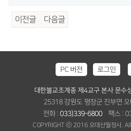
이전글
다음글
PC 버전
로그인
대한불교조계종 제4교구 본사 문수
25318 강원도 평창군 진부면 오
전화 :
033)339-6800
팩스 : 03
COPYRIGHT ⓒ 2016 오대산월정사. All R