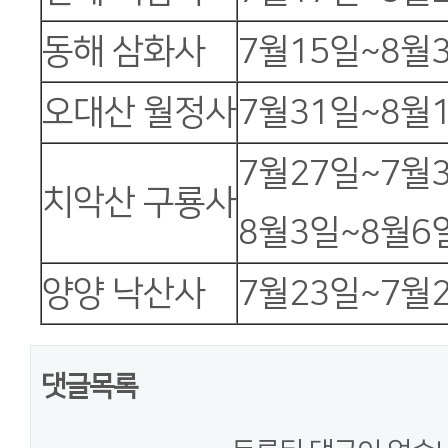
동해 삼화사
7월15일~8월
오대산 월정사
7월31일~8월
7월27일~7월
치악산 구룡사
8월3일~8월6
양양 낙산사
7월23일~7월
댓글목록