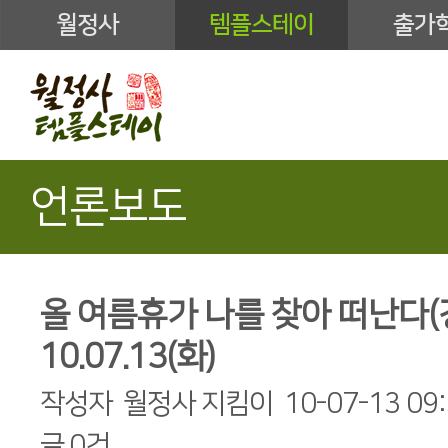
월정사
템플스테이
출가
언론보도
올 여름휴가 나를 찾아 떠난다(
10.07.13(화)
작성자
월정사 지킴이
10-07-13 09
글
0건