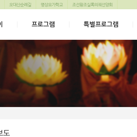
오대산순례길
명상요가학교
조선왕조실록의궤선양회
이
프로그램
특별프로그램
보도