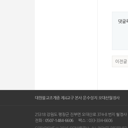
댓글
이전글
대한불교조계종 제4교구 본사 문수성지 오대산월정사
25318 강원도 평창군 진부면 오대산로 374-8 번지 월정
전화 :
0507-1484-6606
팩스 : 033-334-6606
COPYRIGHT ⓒ 2016 오대산월정사. ALL RIGHTS RESERVED.