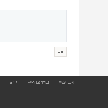
목록
월정사
선명상요가학교
인스타그램