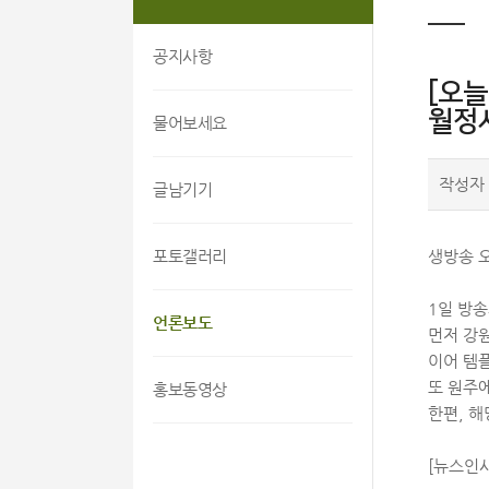
공지사항
[오늘
월정
물어보세요
작성자
글남기기
포토갤러리
생방송 
1일 방송
언론보도
먼저 강
이어 템
또 원주
홍보동영상
한편, 해
[뉴스인