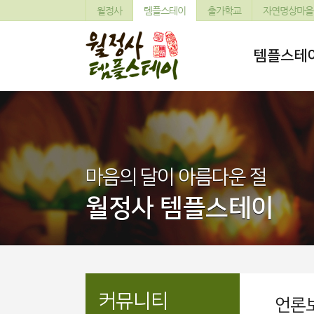
월정사
템플스테이
출가학교
자연명상마을
템플스테
마음의 달이 아름다운 절
월정사 템플스테이
커뮤니티
언론