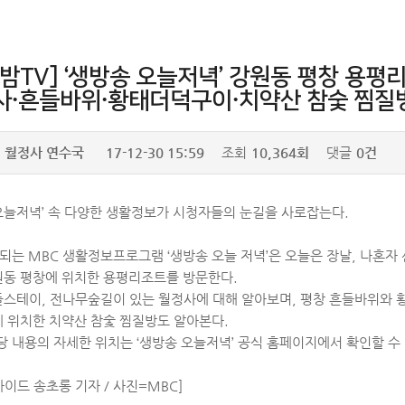
밤TV] ‘생방송 오늘저녁’ 강원동 평창 용
사·흔들바위·황태더덕구이·치약산 참숯 찜질
월정사 연수국
17-12-30 15:59
조회
10,364회
댓글
0건
오늘저녁’ 속 다양한 생활정보가 시청자들의 눈길을 사로잡는다.
되는 MBC 생활정보프로그램 ‘생방송 오늘 저녁’은 오늘은 장날, 나혼자
원동 평창에 위치한 용평리조트를 방문한다.
플스테이, 전나무숲길이 있는 월정사에 대해 알아보며, 평창 흔들바위와
에 위치한 치약산 참숯 찜질방도 알아본다.
당 내용의 자세한 위치는 ‘생방송 오늘저녁’ 공식 홈페이지에서 확인할 수 
사이드 송초롱 기자 / 사진=MBC]