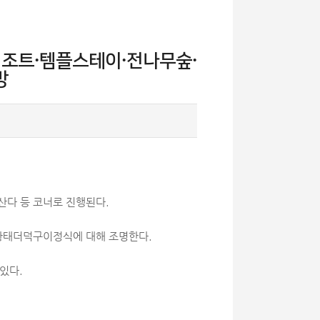
평리조트·템플스테이·전나무숲·
방
 산다 등 코너로 진행된다.
 황태더덕구이정식에 대해 조명한다.
있다.