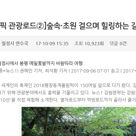
림픽 관광로드②]숲속·초원 걸으며 힐링하는 
월정사 연수국
17-10-09 15:35
조회
10,923회
댓글
0건
월정사에서 봉평 메밀꽃밭까지 바람따라 여행
릉=뉴스1) 권혜민 기자, 최석환 기자
|
2017-09-06 07:01 송고
|
2017-
세계인의 축제인 2018평창동계올림픽이 150여일 앞으로 다가 왔다.
하기 위해 관광분야에서도 총력을 기울이고 있다. 뉴스1 강원본부는 강원
10선'을 직접 체험해 소개한다. 열차로드부터 먹방로드까지 골라서 즐기