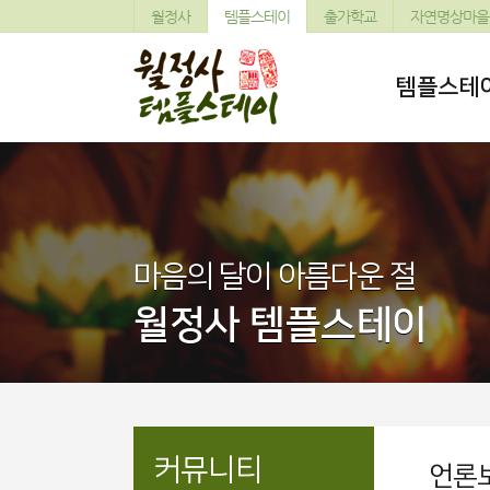
월정사
템플스테이
출가학교
자연명상마을
템플스테
마음의 달이 아름다운 절
월정사 템플스테이
커뮤니티
언론