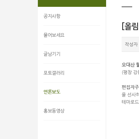
공지사항
[올
물어보세요
작성자
글남기기
오대산 
(평창 강
포토갤러리
편집자주
언론보도
을 선사
테마로드
홍보동영상