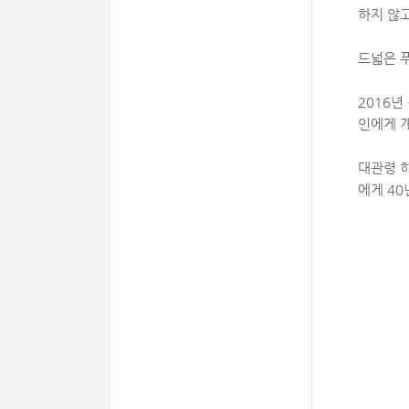
하지 않
드넓은 
2016
인에게 
대관령 하
에게 40