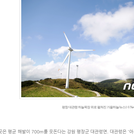
평창 대관령 하늘목장 위로 펼쳐진 가을하늘/뉴스1 © New
곳은 평균 해발이 700m를 웃돈다는 강원 평창군 대관령면. 대관령은 '