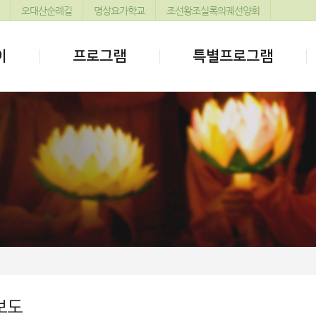
오대산순례길
명상요가학교
조선왕조실록의궤선양회
이
프로그램
특별프로그램
보도