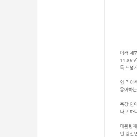
여러 체
1100m
록 드넓
양 먹이
좋아하는
목장 안
다고 하니
대관령에
인 왕산