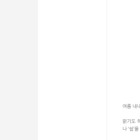
여름 내
맑기도 
나 ‘쉼’