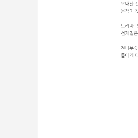
오대산 
문객이 
드라마 
선재길은
전나무숲
들에게 다