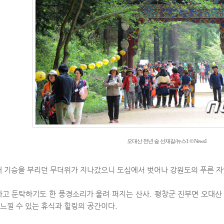
오대산 천년 숲 선재길/뉴스1 © News1
내 기승을 부리던 무더위가 지나갔으니 도심에서 벗어나 강원도의 푸른 자
하고 둔탁하기도 한 풍경소리가 울려 퍼지는 산사. 평창군 진부면 오대산
을 느낄 수 있는 휴식과 힐링의 공간이다.