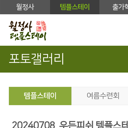
월정사
템플스테이
출가
포토갤러리
템플스테이
여름수련회
20240708_우든피쉬 템플스