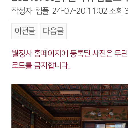
작성자
템플
24-07-20 11:02
조회
이전글
다음글
본문
월정사 홈페이지에 등록된 사진은 무
로드를 금지합니다.