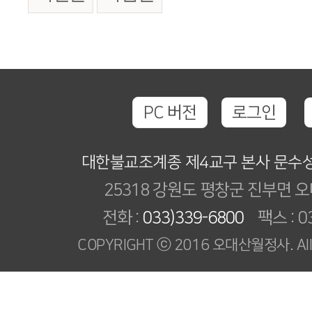
PC 버전
로그인
대한불교조계종 제4교구 본사 문수
25318 강원도 평창군 진부면 오
전화 :
033)339-6800
팩스 : 03
COPYRIGHT ⓒ 2016 오대산월정사. All R