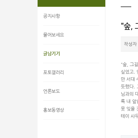
공지사항
"숲,
물어보세요
작성자
글남기기
"숲, 
싶었고.
포토갤러리
만 서대
듯했다. 
언론보도
님과의 
록 내 앞
못 잊을
홍보동영상
테이 사