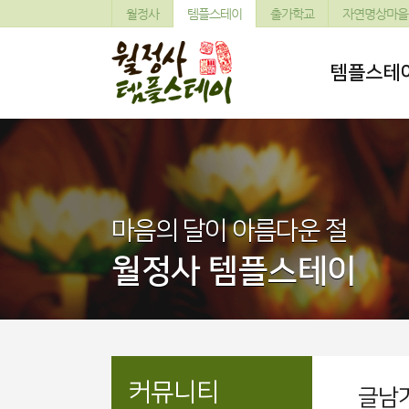
월정사
템플스테이
출가학교
자연명상마을
템플스테
마음의 달이 아름다운 절
월정사 템플스테이
커뮤니티
글남