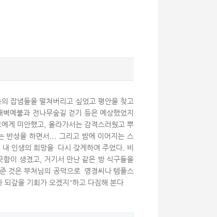
 속의 잡념들을 떨쳐버리고 싶었고 평안을 찾고
나 새벽예불과 전나무숲길 걷기 등은 예상했었지
료에게 미안했고, 올라가서는 감격스러웠고 뿌
 반성을 하면서... 그리고 밤에 이어지는 스
 내 인생의 희망을 다시 갖게하여 주었다. 비
긋함이 생겼고, 거기서 만난 같은 방 식구들을
 해준 것은 부처님의 공덕으로 영경씨나 템플스
가 되갚을 기회가 오겠지"하고 다짐해 본다