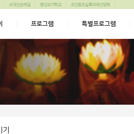
오대산순례길
명상요가학교
조선왕조실록의궤선양회
이
프로그램
특별프로그램
기기