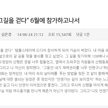
 그길을 걷다" 6월에 참가하고나서
심은경
14-06-24 21:12
조회
15,547회
댓글
1건
그길을 걷다" 템플스테이에 드디어 참석하게 되어 가슴이 벅찼다. 내 마음
 앞으로의 갈 길을 찾을 열쇠를 찾고 싶었다. 그 길을 찾기위해 108배
 수정암의 산행은 정말 너무 힘들었고, 옆에서 도와주던 직원들과 산행동
그리고 나 자신이 창피했다. "그동안 내가 체력관리를 너무 안했구나"하는
대화는 엉켜있던 내 머리 속의 실타래를 푸는 방법을 찾은 것 같이 환해져
날에 대한 열쇠는 당장은 못 찾았지만 "언젠가는 길이 보이겠지" 하는 느
 것 같고 다시 인연이 이어졌으면 좋겠다. 그리고 무사히 산행을 마치게
무실 직원 여수총각을 만나게 해준거 아닌가 생각된다. 그리고"나도 언젠