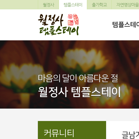
월정사
템플스테이
출가학교
자연명상마을
템플스테
마음의 달이 아름다운 절
월정사 템플스테이
커뮤니티
글남