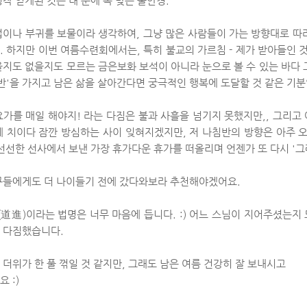
작 얻게된 것은 내 눈에 꼭 맞는 물안경.
업이나 부귀를 보물이라 생각하여, 그냥 많은 사람들이 가는 방향대로 
 하지만 이번 여름수련회에서는, 특히 불교의 가르침 - 제가 받아들인 것
을지도 없을지도 모르는 금은보화 보석이 아니라 눈으로 볼 수 있는 바다 
침반'을 가지고 남은 삶을 살아간다면 궁극적인 행복에 도달할 것 같은 기
요가를 매일 해야지! 라는 다짐은 불과 사흘을 넘기지 못했지만,, 그리고
에 치이다 잠깐 방심하는 사이 잊혀지겠지만, 저 나침반의 방향은 아주 오
선선한 선사에서 보낸 가장 휴가다운 휴가를 떠올리며 언젠가 또 다시 '그래 
구들에게도 더 나이들기 전에 갔다와보라 추천해야겠어요.
(道進)이라는 법명은 너무 마음에 듭니다. :) 어느 스님이 지어주셨는지
 다짐했습니다.
더위가 한 풀 꺾일 것 같지만, 그래도 남은 여름 건강히 잘 보내시고
 :)