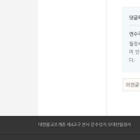
댓글
연수
월정사
며 언
다.
이전글
대한불교조계종 제4교구 본사 문수성지 오대산월정사