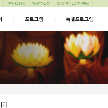
오대산순례길
명상요가학교
조선왕조실록의궤선양회
이
프로그램
특별프로그램
기기