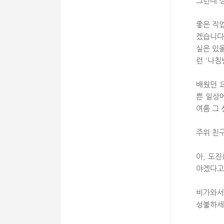
그런데 정
좋은 직
겠습니다.
실은 있
런 '나
배웠던 
쁜 일상
여름 그 
주위 친
아, 도진
야겠다고
비가와서 
성불하세요