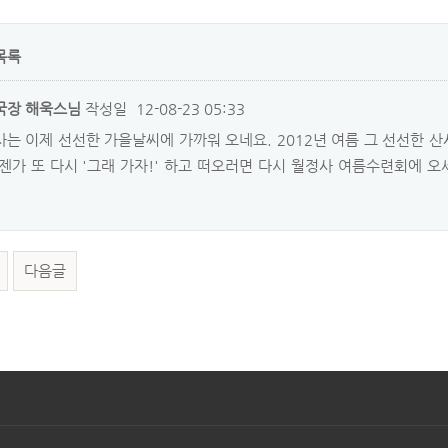
목록
국장 해욱스님
작성일
12-08-23 05:33
는 이제 선선한 가을날씨에 가까워 오네요. 2012년 여름 그 선선한 
젠가 또 다시 '그래 가자!' 하고 떠오러면 다시 월정사 여름수련회에 
다음글