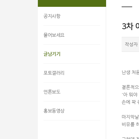
공지사항
3차 
물어보세요
작성자
글남기기
난생 처
포토갤러리
결론적으로
언론보도
'아 뭐야
손에 꽉 
홍보동영상
마지막날
비유를 