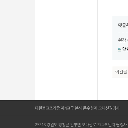
댓글
원감
댓
이전글
대한불교조계종 제4교구 본사 문수성지 오대산월정사
25318 강원도 평창군 진부면 오대산로 374-8 번지 월정