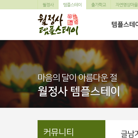
월정사
템플스테이
출가학교
자연명상마을
템플스테
마음의 달이 아름다운 절
월정사 템플스테이
커뮤니티
글남