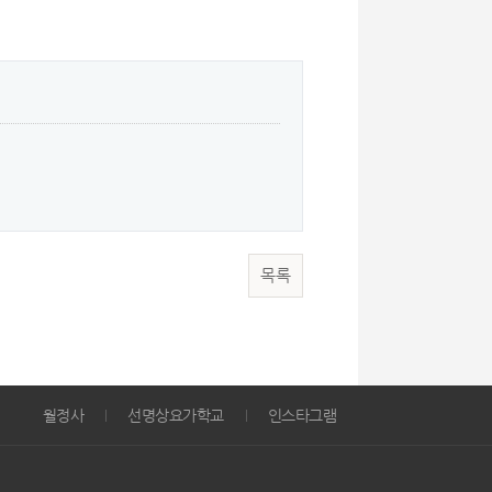
목록
월정사
선명상요가학교
인스타그램