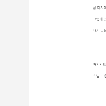
참 마지
그렇게 
다시 글
마지막으
스님~~