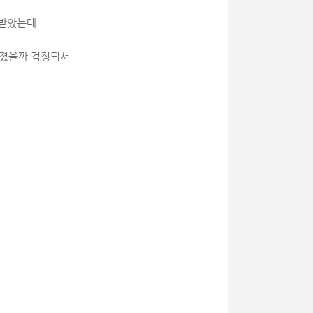
 받았는데
와졌을까 걱정되서