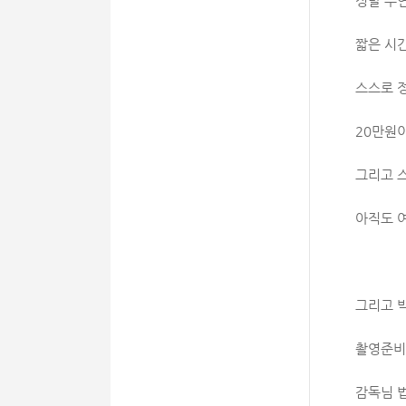
정말 우연
짧은 시
스스로 
20만원이
그리고 
아직도 
그리고 
촬영준비
감독님 