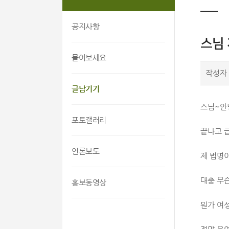
공지사항
스님 
물어보세요
작성자
글남기기
스님~안
포토갤러리
끝나고 
언론보도
제 법명이
대충 무
홍보동영상
뭔가 여