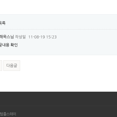
목록
 해욱스님
작성일
11-08-19 15:23
글내용 확인
다음글
사 템플스테이