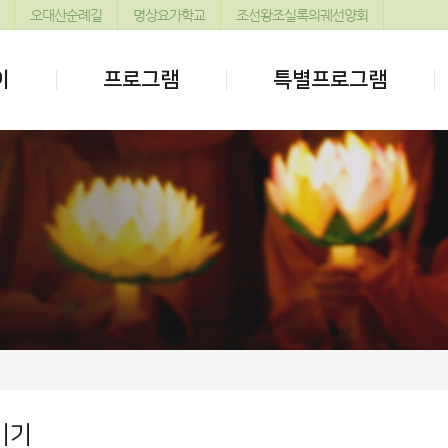
오대산순례길
명상요가학교
조선왕조실록의궤선양회
이
프로그램
특별프로그램
기기