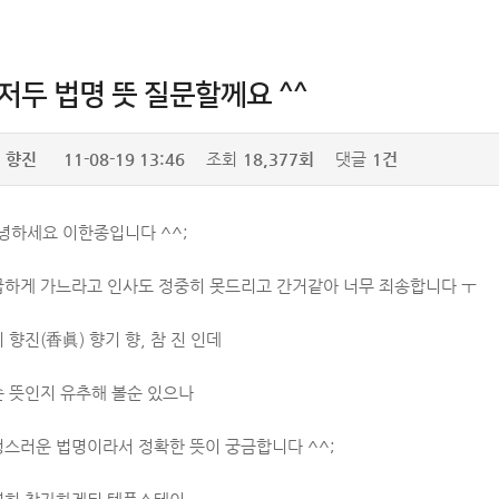
저두 법명 뜻 질문할께요 ^^
향진
11-08-19 13:46
조회
18,377회
댓글
1건
녕하세요 이한종입니다 ^^;
급하게 가느라고 인사도 정중히 못드리고 간거같아 너무 죄송합니다 ㅜ
 향진(香眞) 향기 향, 참 진 인데
슨 뜻인지 유추해 볼순 있으나
성스러운 법명이라서 정확한 뜻이 궁금합니다 ^^;