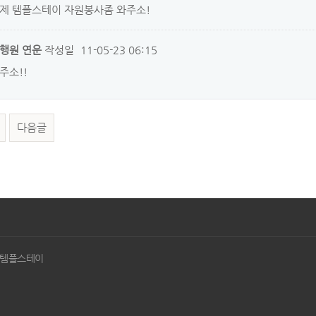
제 템플스테이 자원봉사좀 와주소!
행원 연운
작성일
11-05-23 06:15
주소!!
다음글
사 템플스테이