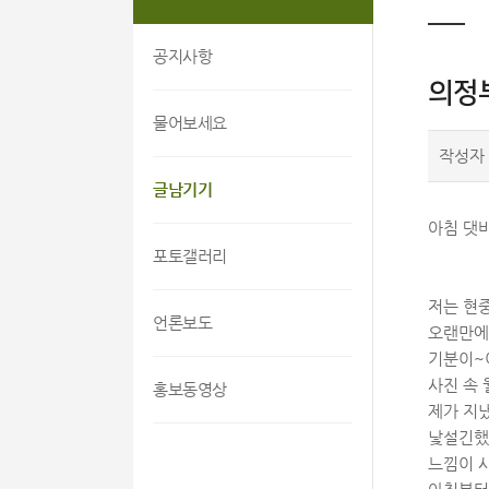
공지사항
의정
물어보세요
작성자
글남기기
아침 댓
포토갤러리
저는 현
언론보도
오랜만에
기분이~이
사진 속
홍보동영상
제가 지냈
낯설긴했지
느낌이 