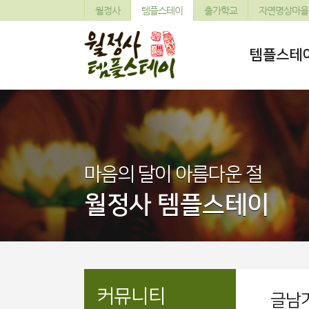
월정사
템플스테이
출가학교
자연명상마을
템플스테
마음의 달이 아름다운 절
월정사 템플스테이
커뮤니티
글남