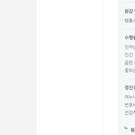
원감
템플스
수행
진자님
긴긴 
곱은 
꽃피는
정진
여누
번호바
건강
원