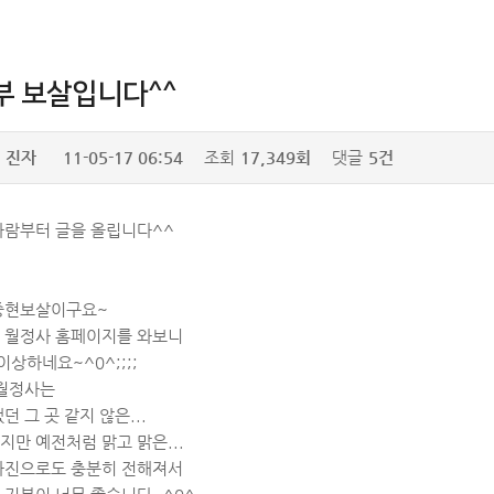
부 보살입니다^^
진자
11-05-17 06:54
조회
17,349회
댓글
5건
바람부터 글을 올립니다^^
중현보살이구요~
 월정사 홈페이지를 와보니
상하네요~^0^;;;;
 월정사는
던 그 곳 같지 않은...
만 예전처럼 맑고 맑은...
사진으로도 충분히 전해져서