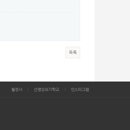
목록
월정사
선명상요가학교
인스타그램