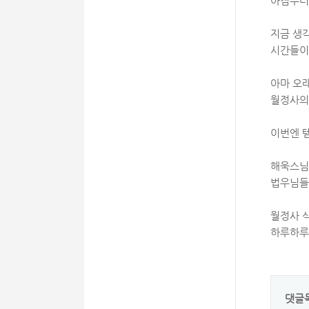
아침부터
지금 생
시간들이
아마 오래
월정사의 
이번엔 
해욱스님!
법우님들
월정사 
하루하루 
댓글