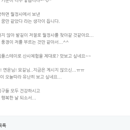
 기분이 너무 좋습니다~^0^
각하면 월정사에서 보낸
 꿈만 같았다 라는 생각이 듭니다.
지 않아 발길이 저절로 월정사를 찾아갈 것같아요...
풍경이 저를 부르는 것만 같아서...^^
템플스테이로 산사체험을 제대로? 맛보고 싶네요~~
 연운님! 묘길님..지금은 계시지 않으신...ㅠㅠ
이 오늘따라 유난히 보고 싶네요...
식구들 모두 건강하시고
행복한 날 되소서...
목록