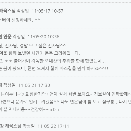
 해욱스님
작성일
11-05-17 10:57
테이 신청하세요. ^^
원 연운
작성일
11-05-20 10:36
, 진자님, 정말 보고 싶은 진자님^^
겨울 함께 보냈던 시간이 문득 그리워집니다.
손 호호 불어가며 지독한 오대산의 추위를 함께 했었는데...
 봄이 왔으니, 한번 오셔서 함께 따스함을 만끽 하시죠^^!!
경
작성일
11-05-21 17:30
니~여누니~♡ 회향한거얌? 언제 설서 함번 보아요~ 정보살이 연락할께^
꼈으니 문자로 알려드리겠음^^ 나도 연운님이 참 보고 싶꾸룡...다시
히 잘 지내시옹~~건강히~~ㅠ0ㅠ
감 해욱스님
작성일
11-05-22 17:11