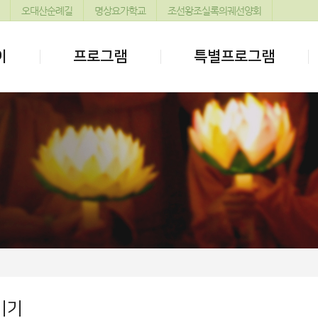
오대산순례길
명상요가학교
조선왕조실록의궤선양회
이
프로그램
특별프로그램
기기