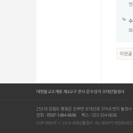
언
수
와
이전글
대한불교조계종 제4교구 본사 문수성지 오대산월정사
25318 강원도 평창군 진부면 오대산로 374-8 번지 월정
전화 :
0507-1484-6606
팩스 : 033-334-6606
COPYRIGHT ⓒ 2016 오대산월정사. ALL RIGHTS RESERVED.