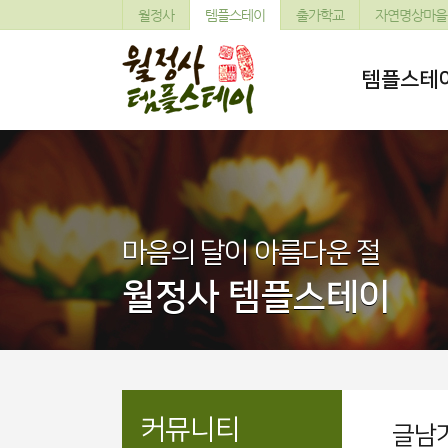
월정사
템플스테이
출가학교
자연명상마을
템플스테
마음의 달이 아름다운 절
월정사 템플스테이
커뮤니티
글남