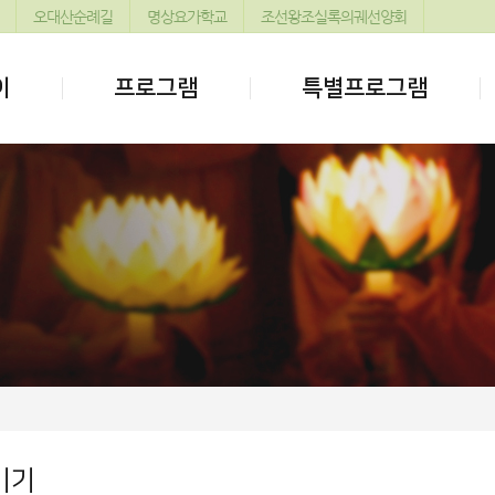
오대산순례길
명상요가학교
조선왕조실록의궤선양회
이
프로그램
특별프로그램
기기