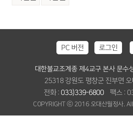
PC 버전
로그인
대한불교조계종 제4교구 본사 문수
25318 강원도 평창군 진부면 오
전화 :
033)339-6800
팩스 : 03
COPYRIGHT ⓒ 2016 오대산월정사. All R