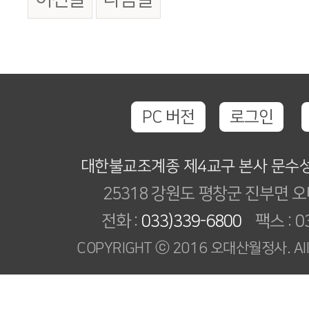
PC 버전
로그인
대한불교조계종 제4교구 본사 문수
25318 강원도 평창군 진부면 오
전화 :
033)339-6800
팩스 : 03
COPYRIGHT ⓒ 2016 오대산월정사. All R