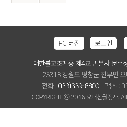
PC 버전
로그인
대한불교조계종 제4교구 본사 문수
25318 강원도 평창군 진부면 오
전화 :
033)339-6800
팩스 : 03
COPYRIGHT ⓒ 2016 오대산월정사. All R