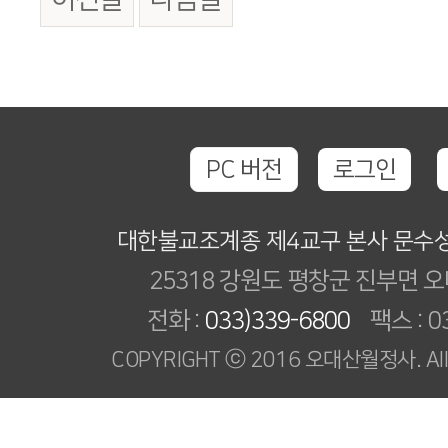
PC 버전
로그인
대한불교조계종 제4교구 본사 문수
25318 강원도 평창군 진부면 오
전화 :
033)339-6800
팩스 : 03
COPYRIGHT ⓒ 2016 오대산월정사. All R