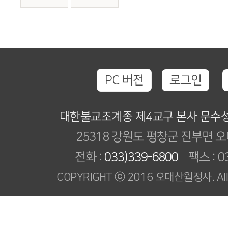
PC 버전
로그인
대한불교조계종 제4교구 본사 문수
25318 강원도 평창군 진부면 오
전화 :
033)339-6800
팩스 : 03
COPYRIGHT ⓒ 2016 오대산월정사. All R