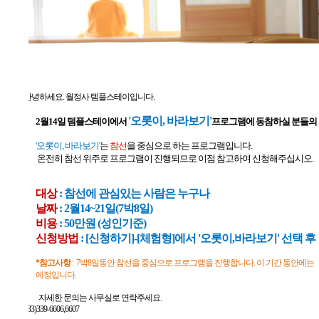
안녕하세요
.
월정사 템플스테이입니다
.
'오롯이
,
바라보기
'
2월14일 템플스테이에서
프로그램에 동참하실 분들의
'오롯이
,
바라보기
'
는
참선
을 중심으로 하는 프로그램입니다
.
온전히 참선 위주로 프로그램이 진행되므로 이점 참고하여 신청해주십시오
.
대상
:
참선에 관심있는 사람은 누구나
날짜
: 2
월14
~21
일(7박8일)
비용
: 50
만원
(
성인기준
)
신청방법
: [
신청하기
]-[
체험형
]
에서
'오롯이
,
바라보기
'
선택 후
*
참고사항
:
7
박8일동안 참선을 중심으로 프로그램을 진행합니다
.
이 기간 동안에는
예정입니다.
자세한 문의는 사무실로 연락주세요
.
033)339-6606,6607