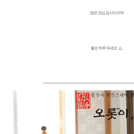
많은 관심 감사드리며
좋은 하루 되세요 _()_
==================================================