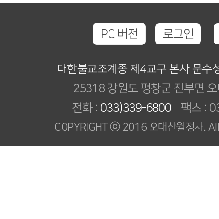
PC 버전
로그인
대한불교조계종 제4교구 본사 문수
25318 강원도 평창군 진부면 오
전화 :
033)339-6800
팩스 : 03
COPYRIGHT ⓒ 2016 오대산월정사. All R