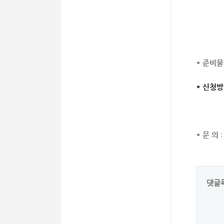
스님
새해
소원
비로
* 준비물
* 신청
월정사
* 문 의
:
댓글