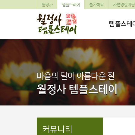
월정사
템플스테이
출가학교
자연명상마을
템플스테
마음의 달이 아름다운 절
월정사 템플스테이
커뮤니티