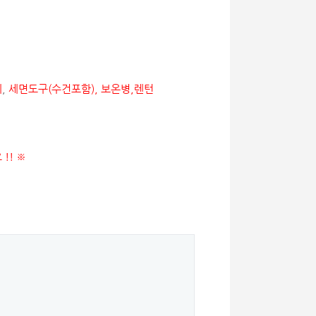
체
,
세면도구(수건포함), 보온병,렌턴
!! ※