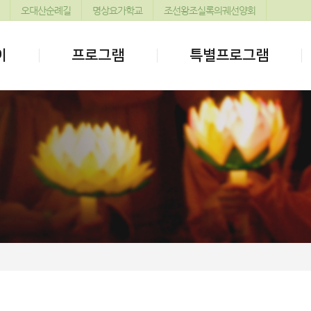
오대산순례길
명상요가학교
조선왕조실록의궤선양회
이
프로그램
특별프로그램