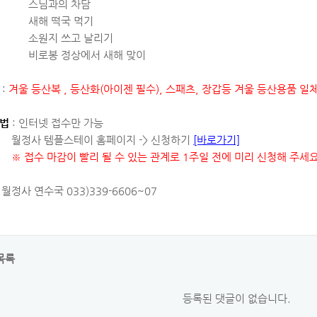
과의 차담
 떡국 먹기
지 쓰고 날리기
봉 정상에서 새해 맞이
:
겨울 등산복 , 등산화(아이젠 필수), 스패츠, 장갑등 겨울 등산용품 일
방법
: 인터넷 접수만 가능
 템플스테이 홈페이지 -> 신청하기
[바로가기]
※ 접수 마감이 빨리 될 수 있는 관계로 1주일 전에 미리 신청해 주세요 
 월정사 연수국 033)339-6606~07
목록
등록된 댓글이 없습니다.