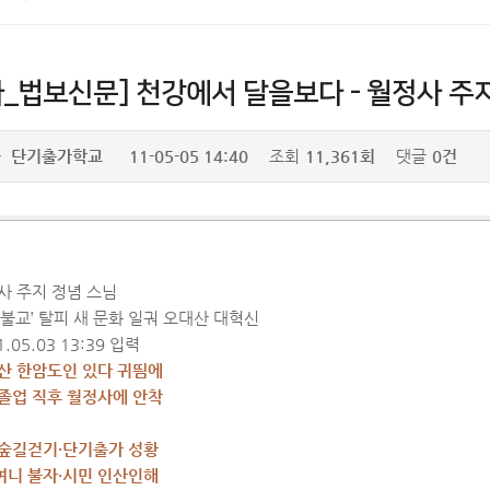
사_법보신문] 천강에서 달을보다 - 월정사 주
자
단기출가학교
11-05-05 14:40
조회
11,361회
댓글
0건
쇄하기
사 주지 정념 스님
석불교’ 탈피 새 문화 일궈 오대산 대혁신
1.05.03 13:39 입력
산 한암도인 있다 귀띔에
졸업 직후 월정사에 안착
숲길걷기·단기출가 성황
’ 여니 불자·시민 인산인해