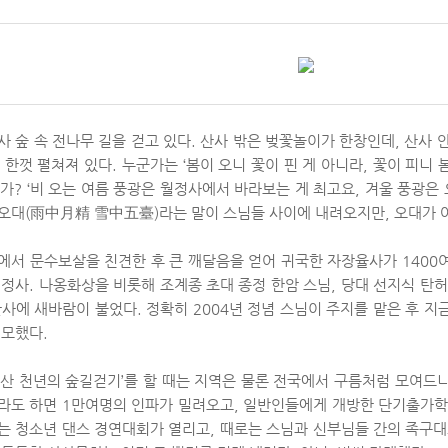
사 숲 속 전나무 길을 걷고 있다. 산사 밖은 벚꽃놀이가 한창인데, 산사 안
 한껏 펼쳐져 있다. 누군가는 ‘봄이 오니 꽃이 핀 게 아니라, 꽃이 피니 봄’
인가? ‘비 오는 여름 풍광은 월정사에서 바라보는 게 최고요, 겨울 풍광
오대(雨中月精 雪中五臺)라는 말이 스님들 사이에 내려오지만, 오대가 
에서 문수보살을 친견한 후 큰 깨달음을 얻어 귀국한 자장율사가 1400
월정사. 나옹화상을 비롯해 조계종 초대 종정 한암 스님, 당대 선지식 탄
산사에 새바람이 불었다. 정확히 2004년 정념 스님이 주지를 맡은 후 
변모했다.
대산 천년의 숲길걷기’를 할 때는 지역은 물론 전국에서 구름처럼 모여드
라도 하면 1만여명의 인파가 밀려오고, 일반인들에게 개방한 단기출가학
는 청소년 댄스 경연대회가 열리고, 때로는 스님과 신부님들 간의 족구대