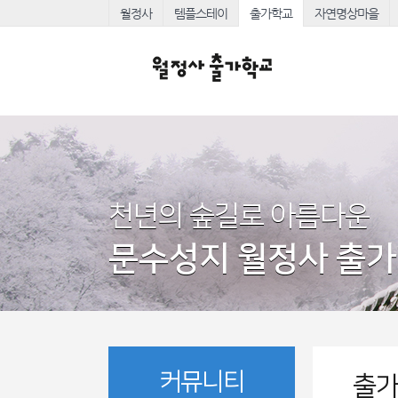
월정사
템플스테이
출가학교
자연명상마을
천년의 숲길로 아름다운
문수성지 월정사 출
커뮤니티
출