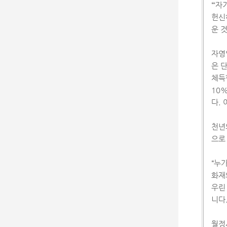
“‘
헌신
운 
자영
은 
체득
10
다.
천년
으로
“누
화재
우린
니다
월정