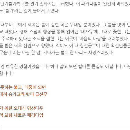
 단기출가학교를 열기 전까지는 그러했다. 이 패러다임이 완전히 바뀌었다
도 ‘출가’라는 길에 들어서고 있다.
 때부터 그에게 세속은 틀에 갇힌 작은 무대일 뿐이었다. 그 틀을 벗어 
교 때였다. 경허 스님의 행장을 통해 읽어낸 ‘대자유’에 그대로 꽂힌 그는
이 주석하고 있다는 소식을 접한 그는 이곳에 ‘마음의 바랑’을 내려놓았다.
를 받은 직후 선원으로 향했다. 적어도 이 때 참선공부에 대한 확신만큼
무숲에 이는 바람 한 점, 지나가는 벌레 한 마리도 사랑스러웠다.
시엔 희유한 경험이었습니다. 허나 알고 보면 별다른 큰일도 아닙니다. 다
합니다.”
 못하는 불교, 대중이 외면
대적 승가교육 탈피 급선무
가 위한 오대산 명상타운
적 회향 새로운 패러다임