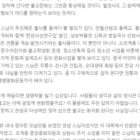
내 정착해 간다면 불교문화는 그만큼 풍성해질 것이다. 월정사도 그 원력에
 행보가 어디를 향하는지 보이는 듯하다.
 스님이 추진해온 불사를 들여다 볼 필요가 있다. 만월선원과 홍예교, 황
 개최와 함께 ‘한암사상연구집’ 발간, 성보박물관 신축과 범일국사 선양사
등은 전통을 계승·발전시키려는 불사들이다. 이 뿐만이 아니다. 소외계층 
 문수어린이회·불교학생회 운영, 청소년축제 등의 청소년 사업을 비롯해
 지역 문화재 일제조사 등의 문화사업을 펼쳐 보이고 있다. 중국·미얀마 
 가하고 있는 스님은 우통수 전시관 건립과, 오대생태 복원 등의 한강 시
로 내실을 탄탄히 다져가고 있다. 좀 더 구체적으로 짚어 본다면 전통
 생명평화운동까지 배어 있다.
거에 매달리면 생명력을 잃기 십상입니다. 사람들의 생각과 삶의 방식은
 불교는 이에 걸맞게 변화했을까요? 이 물음에도 우린 답하기 어렵습니다
 못하고 관념과 타성에만 젖어 있으면 불교는 화석화 된다는 사실입니다.
뷰 내내 청아한 모습만을 보였던 정념 스님이었지만 이 대목에서 만큼은
자였고, 조계종 중앙종회의원과 상원사 주지 소임을 이미 맡은 스님의 