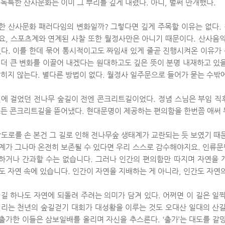
 독특한 산사문화는 이미 그 뿌리를 깊게 내렸다. 아니, 벌써 만개했다.
한 산사문화 패러다임의 변화일까? 그렇다면 깊게 주목할 이유는 없다.
요, 스포츠계와 연계된 사찰 또한 월정사만은 아니기 때문이다. 산사음
있다. 이를 한데 묶어 통시적이고도 짜임새 있게 줄곧 진행시켜온 이유가 
 더 큰 변화를 이끌어 내겠다는 원대하고도 깊은 뜻이 분명 내재하고 있
잡히지 않는다. 별다른 방법이 없다. 월정사 일주문으로 들어가 묻는 수밖에
전에 걸었던 전나무 숲길이 전엔 콘크리트길이었다. 정념 스님은 부임 직후
모든 콘크리트길을 뜯어냈다. 현대문명이 제공하는 편의함을 한번쯤 애써 
장도로를 손 본건 그 길로 인해 전나무숲 생태계가 교란되는 듯 보였기 때
계가 그나마 온전히 보존될 수 있다면 우리 스스로 감수해야지요. 인류
하거나 간과할 수는 없습니다. 그러나 인간의 편의함만 따지며 자연을 
도 자연 속에 있습니다. 인간이 자연을 지배하는 게 아니라, 인간도 자연
 길 하나도 자연에 되돌려 주려는 의미가 담겨 있다. 어쩌면 이 길은 일
열리는 천년의 숲길걷기 대회가 대성황을 이루는 것도 오대산 일대의 산
출가한 이들은 삼보일배를 올리며 자신을 추스른다. ‘출가’는 대도를 갈