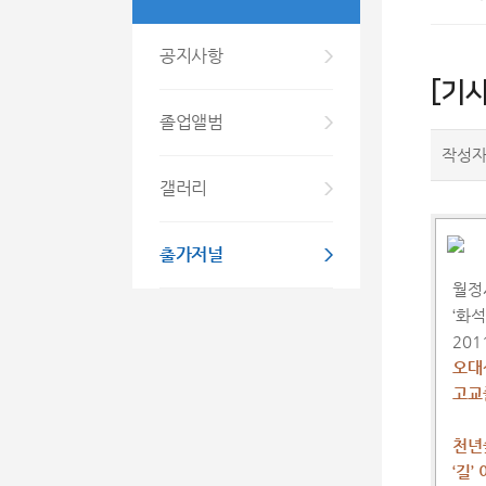
공지사항
[기
졸업앨범
작성
갤러리
인
출가저널
월정
‘화
201
오대
고교
천년
‘길