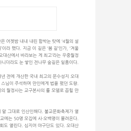
은 어젯밤 내내 내린 함박눈 탓에 ‘4월의 설
이라 했다. 지금 이 길은 ‘봄 길’인가, ‘겨울
은 오대산에서 바라보는 게 최고’라는 우중월정
아니더라도 눈 쌓인 전나무 숲길은 일품이다.
여년 전에 개산한 국내 최고의 문수성지 오대
허 스님이 주석하며 만인에게 법을 폈던 도량.
지금의 월정사는 교구본사의 롤 모델로 꼽힐 만
니 말 그대로 인산인해다. 불교문화축제가 열
교에는 50명 모집에 사·오백명이 몰려온다.
회도 열린다. 심지어 야구단도 있다. 오대산