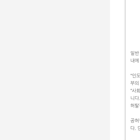
일반
내에
“인
부의
“사
니다
허탈
공허
다.