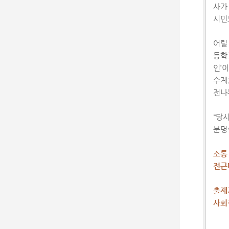
사가
시민
어릴
등학
인’
수계
전나
“당
분명
소통
전근
출재
사회