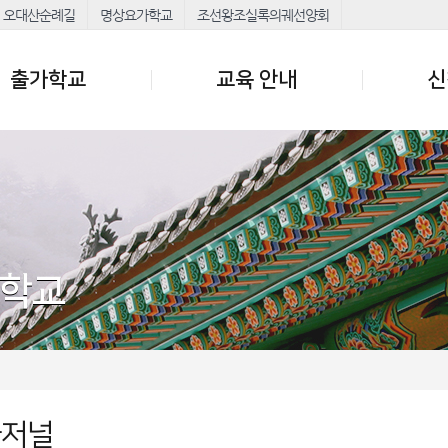
오대산순례길
명상요가학교
조선왕조실록의궤선양회
출가학교
교육 안내
신
가학교
가저널