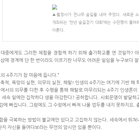
▲월정사가 전나무 숲길을 내어 주었다. 새로운 소
개최되는 ‘천년 숲길걷기 대회’에는 수만명이 몰려
이룬다.
 대중에게도 그러한 체험을 경험케 하기 위해 출가학교를 연 것일까? 
 삼매 경계에 단 한 번이라도 이르기란 너무도 어려운 일임을 누구보다 잘
도의 4주기가 참 마음에 듭니다.”
 축적, 욕망의 실현, 의무의 실천, 해탈! 인생의 4주기는 여기에 기반 해 
회에서의 의무를 다한 후 수행을 통해 해탈로 마무리되는 4주기 인생론
. 세속 일에만 집착하다 생을 마감한다? 공허합니다. 사회문명이 발달하
감에 빠집니다. 그럼에도 그 수렁에서 빠져 나올 엄두를 내지 못하지요.
함을 극복하는 방법이 불교에만 있다고 고집하지 않는다. 세속에서 뛰쳐
 단지 자신을 들여다보라는 무언의 암시만 있을 뿐이다.