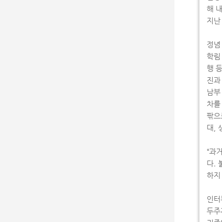
해 
지난
정념
학림
행 
진과
남부
차를
팎으
대,
“과
다.
하지
인터
두주