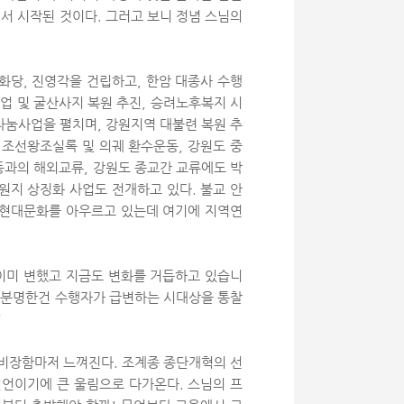
서 시작된 것이다. 그러고 보니 정념 스님의
화당, 진영각을 건립하고, 한암 대종사 수행
업 및 굴산사지 복원 추진, 승려노후복지 시
나눔사업을 펼치며, 강원지역 대불련 복원 추
 조선왕조실록 및 의궤 환수운동, 강원도 중
등과의 해외교류, 강원도 종교간 교류에도 박
원지 상징화 사업도 전개하고 있다. 불교 안
과 현대문화를 아우르고 있는데 여기에 지역연
 이미 변했고 지금도 변화를 거듭하고 있습니
. 분명한건 수행자가 급변하는 시대상을 통찰
”
 비장함마저 느껴진다. 조계종 종단개혁의 선
일언이기에 큰 울림으로 다가온다. 스님의 프