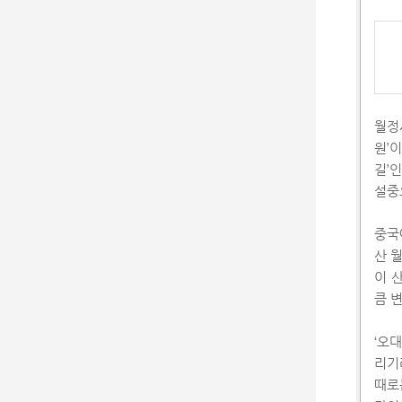
월정
원’이
길’
설중
중국
산 
이 
큼 
‘오
리기
때로