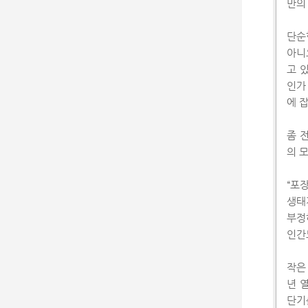
만의
단순
아니
고 
인가
에 
좀 
의 
“포
생태
부정
인간
작은
년 
단기