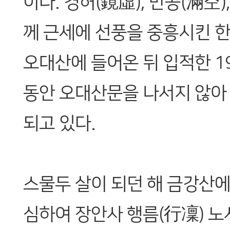
이다. 경허(鏡虛), 만공(滿空)
께 근세에 선풍을 중흥시킨 한
오대산에 들어온 뒤 입적한 1
동안 오대산문을 나서지 않아
되고 있다.
스물두 살이 되던 해 금강산에
심하여 장안사 행름(行凜) 