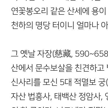
연꽃봉오리 같은 산세에 용이
천하의 명당 터이니 얼마나 
그 옛날 자장(慈藏, 590~65
산에서 문수보살을 친견하고 
신사리를 모신 5대 적멸보 궁
자산 법흥사, 태백산 정암사, 