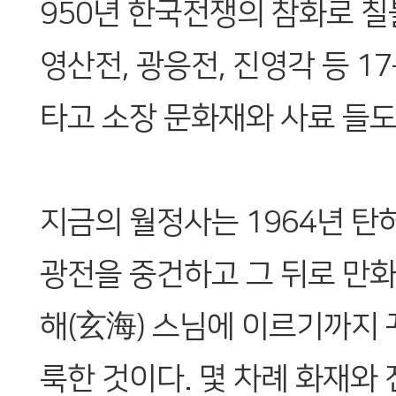
950년 한국전쟁의 참화로 
영산전, 광응전, 진영각 등 1
타고 소장 문화재와 사료 들도
지금의 월정사는 1964년 탄
광전을 중건하고 그 뒤로 만화
해(玄海) 스님에 이르기까지
룩한 것이다. 몇 차례 화재와