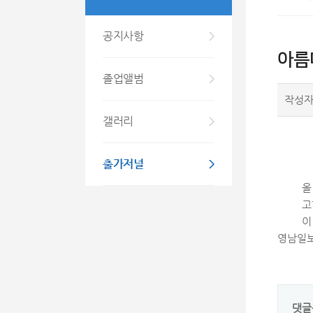
공지사항
아름
졸업앨범
작성
갤러리
출가저널
고
이
영남일보
댓글