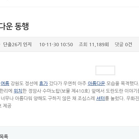
다운 동행
자
단출26기 인지
10-11-30 10:50
조회
11,189회
댓글
0건
올
여름
강원도 정선에
휴가
갔다가 우연히 아주
아름다운
모습을 목격했다
한리에
위치
한 정암사 수마노탑(보물 제410호) 앞에서 도란도란 이야기
 너무나 아름다워 양해도 구하지 않은 채 조심스레
셔터
를 눌렀다. 우화진
 제공
목록