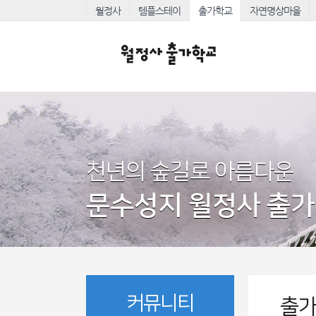
월정사
템플스테이
출가학교
자연명상마을
천년의 숲길로 아름다운
문수성지 월정사 출
커뮤니티
출