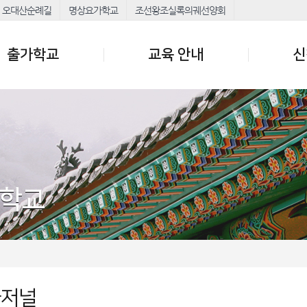
오대산순례길
명상요가학교
조선왕조실록의궤선양회
출가학교
교육 안내
신
가학교
가저널