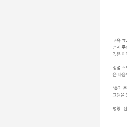
교육 효
얻지 못
깊은 이
정념 스
은 마음
“출가 
그램을 
평창=