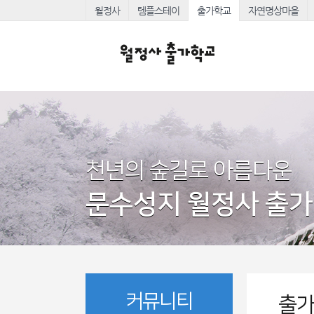
월정사
템플스테이
출가학교
자연명상마을
천년의 숲길로 아름다운
문수성지 월정사 출
커뮤니티
출