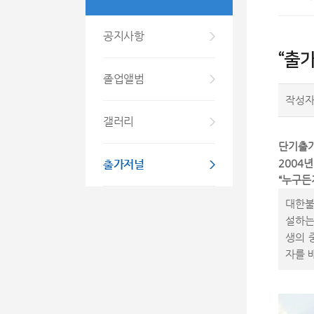
공지사항
“출가
졸업앨범
작성
갤러리
단기출가
출가저널
2004
“누구든
대한불교
설하는
생의 
자를 