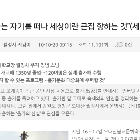
는 자기를 떠나 세상이란 큰집 향하는 것”(세계일
자
월정사 지킴이
10-10-20 09:15
조회
11,101회
댓글
0건
학교장 월정사 주지 정념 스님
년 개교해 1350명 졸업…120여명은 실제 출가해 수행
지 할 수 있는 프로그램…출가문화 대중화에 주력할 것”
 조계종이 최근 종단 사상 처음으로 출가(出家)를 안내하는 인터넷 사이트(htt
 등 출가를 독려하고 있다. 출가란 말 그대로 속세와의 인연을 정리하는 
중대사다. 그런 점에서 강원도 평창군 오대산 월정사에서 운영하는 단기출
배출하는 ‘출가의 산실’로 관심을 모은다.
지난 16∼17일 오대산불교문화축
념(54·사진) 스님을 만나 이야기를