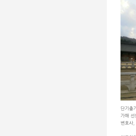
단기출가
가해 선
변호사,