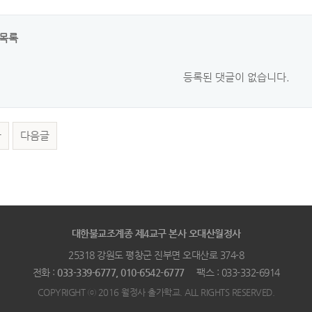
목록
등록된 댓글이 없습니다.
글
다음글
대한불교조계종 제4교구 본사 오대산월정사
25318 강원도 평창군 진부면 오대산로 374-8
전화 :
033-339-6777, 010-6542-6777
팩스 : 033-332-6914
COPYRIGHT ⓒ 2016 월정사 출가학교. ALL RIGHTS RESERVED.