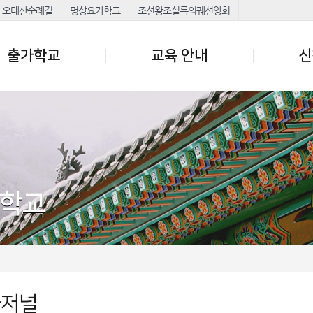
오대산순례길
명상요가학교
조선왕조실록의궤선양회
출가학교
교육 안내
신
가학교
가저널