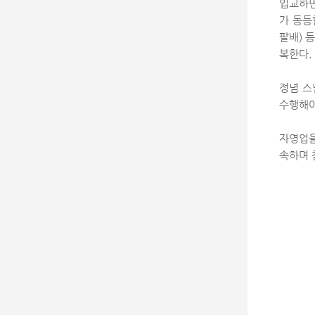
입교하면
가 동등
팔배) 
복한다.
정념 스
수행해야
자영업을
속하며 