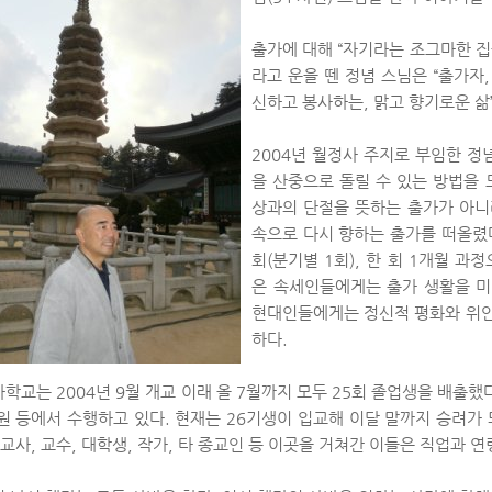
출가에 대해 “자기라는 조그마한 집
라고 운을 뗀 정념 스님은 “출가자
신하고 봉사하는, 맑고 향기로운 삶
2004년 월정사 주지로 부임한 
을 산중으로 돌릴 수 있는 방법을 
상과의 단절을 뜻하는 출가가 아니
속으로 다시 향하는 출가를 떠올렸다
회(분기별 1회), 한 회 1개월 
은 속세인들에게는 출가 생활을 미
현대인들에게는 정신적 평화와 위안
하다.
학교는 2004년 9월 개교 이래 올 7월까지 모두 25회 졸업생을 배출했다
원 등에서 수행하고 있다. 현재는 26기생이 입교해 이달 말까지 승려가 
 교사, 교수, 대학생, 작가, 타 종교인 등 이곳을 거쳐간 이들은 직업과 