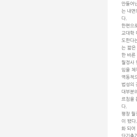
만들어낸
는 내면
다.
한편으로
교대학 
도한다는
는 짧은
한 바른
월정사 
임을 체
역동적으
법성의 
대부분의
르침을 
다.
평창 월
이 됐다
화 되어
단기출가