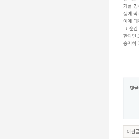
가를 경
생에 적
이에 대
그 순간
한다면 
송지희
댓글
이전