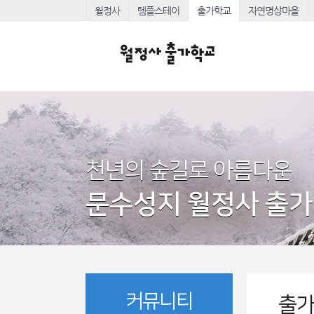
월정사
템플스테이
출가학교
자연명상마을
천년의 숲길로 아름다운
문수성지 월정사 출
커뮤니티
출