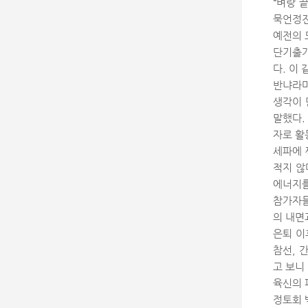
“벼랑 
묵언정진
예전의 
단기출가
다. 이
반냐라마
생각이 
말했다.
자로 활
세파에 
적지 않
에너지를
참가자들
의 내면
은퇴 이
참선, 
고 보니
육신의 
정토회 