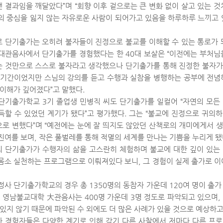
 결과임을 깨달았다”며 “회향 이후 겉으로는 큰 변화 없이 살고 있는 것
의 중심을 잃지 않는 자유로운 사람이 되어가고 있음을 하루하루 느끼고 
 단기출가는 오히려 불자들이 진정으로 불교를 이해할 수 있는 통로가 
대관음사에서 단기출가를 경험했다는 한 40대 보살은 “이전에는 부처님
 것만으로 스스로 불자라고 생각했으나 단기출가를 통해 진정한 불자가 
 기간이었지만 스님의 강의를 듣고 수행과 실참을 병행하는 공부에 전념
 이해가 깊어졌다”고 말했다.
단기출가학교 3기 졸업생 민병직 씨도 단기출가를 일컬어 “자연의 모든
득할 수 있었던 계기가 됐다”고 평가했다. 그는 “불교에 진정으로 귀의
로 변했다”며 “예전에는 눈에 잘 띄지도 않았던 산책로의 개미에게서 
진여를 보며, 작은 풀벌레를 통해 적멸의 세계를 만나는 기쁨을 누리게 됐
 단기출가가 수행자의 삶을 고스란히 체험하며 불교에 대한 깊이 있는
몸소 실천하는 프로그램으로 이뤄져있다 보니, 그 경험이 실제 출가로 이
정사 단기출가학교의 경우 총 1350명의 동참자 가운데 120여 명이 출가
. 영남불교대학 大관음사는 400명 가운데 3명 정도로 파악되고 있으며,
 있지 않기 때문에 파악된 수 외에도 더 많은 사례가 있을 것으로 예상하고
 경험자들은 다양한 계기로 인해 각기 다른 사찰에서 저마다 다른 프