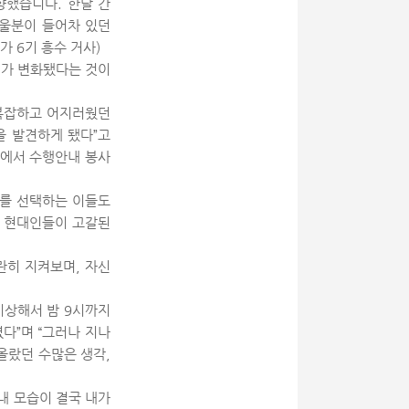
향했습니다. 한달 간
 울분이 들어차 있던
 6기 흥수 거사)
체가 변화됐다는 것이
 복잡하고 어지러웠던
을 발견하게 됐다”고
마에서 수행안내 봉사
가를 선택하는 이들도
온 현대인들이 고갈된
란히 지켜보며, 자신
기상해서 밤 9시까지
였다”며 “그러나 지나
올랐던 수많은 생각,
내 모습이 결국 내가