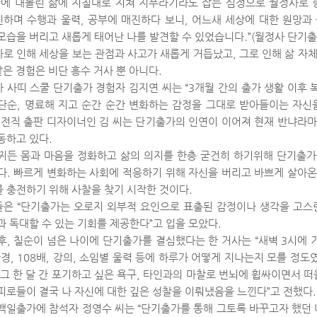
끝에 내몰린 삶에 지칠대로 지쳐 지푸라기라도 잡는 심정으로 월정사로 
하며 수행과 울력, 공부에 매진하다 보니, 어느새 세상에 대한 원망과
모습을 버리고 새롭게 태어난 나를 발견할 수 있었습니다.”(월정사 단기출가
로 인해 세상을 보는 관점과 사고가 새롭게 거듭났고, 그로 인해 삶 자
 같은 경험은 비단 흥수 거사 뿐 아니다.
 사띠 스쿨 단기출가 경험자 김지연 씨는 “3개월 간의 출가 생활 이후
단순, 명료해 지고 순간 순간 변화하는 감정을 그대로 받아들이는 자신
 전직 출판 디자이너인 김 씨는 단기출가의 인연이 이어져 현재 반냐라
동하고 있다.
찌든 몸과 마음을 정화하고 삶의 의지를 한층 굳건히 하기위해 단기출
다. 빠르게 변화하는 사회에 적응하기 위해 자신을 버리고 바쁘게 살아
 충전하기 위해 사찰을 찾기 시작한 것이다.
은 “단기출가는 오로지 외부적 요인으로 표출된 감정이나 생각을 고스
과 독대할 수 있는 기회를 제공한다”고 입을 모았다.
후, 칠순이 넘은 나이에 단기출가를 결심했다는 한 거사는 “새벽 3시에 
간경, 108배, 강의, 소임별 울력 등에 하루가 어떻게 지나는지 모를 정도
 그 한 달 간 포기하고 싶은 욕구, 타인과의 마찰로 번뇌에 휩싸이면서 떠
피로들이 결국 나 자신에 대한 깊은 성찰을 이뤄냈음을 느낀다”고 전했다.
백일출가에 참석자 정영수 씨는 “단기출가를 통해 그토록 바꾸고자 했던 