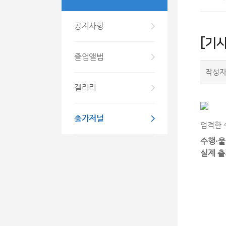
공지사항
[기
졸업앨범
작성
갤러리
출가저널
엄격한 
수행·울
실제 출