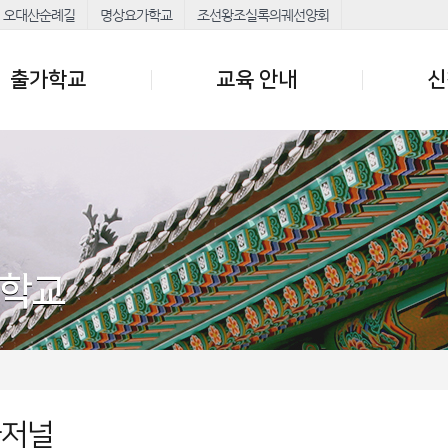
오대산순례길
명상요가학교
조선왕조실록의궤선양회
출가학교
교육 안내
신
가학교
가저널