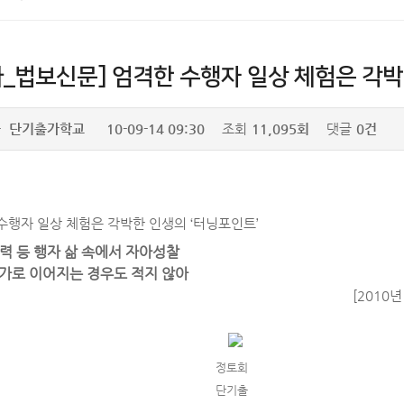
사_법보신문] 엄격한 수행자 일상 체험은 각박
자
단기출가학교
10-09-14 09:30
조회
11,095회
댓글
0건
수행자 일상 체험은 각박한 인생의 ‘터닝포인트’
력 등 행자 삶 속에서 자아성찰
가로 이어지는 경우도 적지 않아
[2010년
정토회
단기출