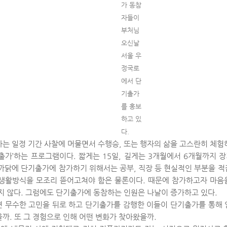
가 동참
자들이
부처님
오신날
서울 우
정국로
에서 단
기출가
를 홍보
하고 있
다.
는 일정 기간 사찰에 머물면서 수행승, 또는 행자의 삶을 고스란히 체험하
출가’하는 프로그램이다. 짧게는 15일, 길게는 3개월에서 6개월까지 
까닭에 단기출가에 참가하기 위해서는 공부, 직장 등 현실적인 부분을 적
생활방식을 모조리 뜯어고쳐야 함은 물론이다. 때문에 참가하고자 마음
지 않다. 그럼에도 단기출가에 동참하는 인원은 나날이 증가하고 있다.
 무수한 고민을 뒤로 하고 단기출가를 감행한 이들이 단기출가를 통해 
까. 또 그 경험으로 인해 어떤 변화가 찾아왔을까.