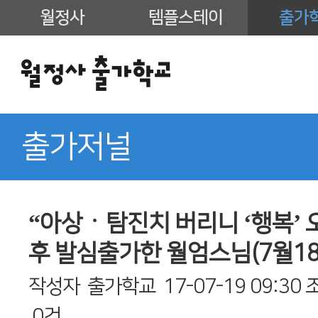
월정사
템플스테이
출가
출가저널
“아상ㆍ탐진치 버리니 ‘행복’
후 발심출가한 월엄스님(7월1
작성자
출가학교
17-07-19 09:30
0건