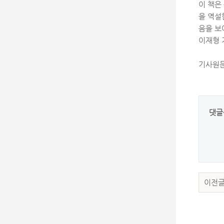
이 책은
을 역설
음을 보
이재형
기사원
댓글
이전