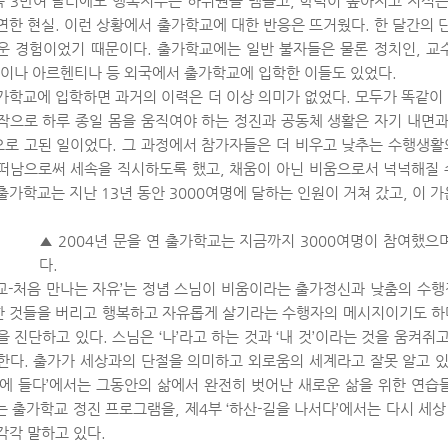
 3만여 달러에도 행복지수는 하위권을 맴돌고, 학력이 높아지고 지식은
연한 현실. 이런 상황에서 출가학교에 대한 반응은 뜨거웠다. 한 달간의 
운 경험이었기 때문이다. 출가학교에는 일반 불자들은 물론 정치인, 교수,
국이나 아르헨티나 등 외국에서 출가학교에 입학한 이들도 있었다.
가학교에 입학하면 과거의 이력은 더 이상 의미가 없었다. 모두가 똑같이 
작으로 하루 종일 몸을 움직여야 하는 정진과 공동체 생활은 자기 내면
로 고된 일이었다. 그 과정에서 참가자들은 더 비우고 낮추는 수행생활
떠남으로써 세속을 직시하도록 했고, 채움이 아닌 비움으로서 넉넉해질 
출가학교는 지난 13년 동안 3000여명에 달하는 인원이 거쳐 갔고, 이 
▲ 2004년 문을 연 출가학교는 지금까지 3000여명이 참여했으
다.
교-처음 만나는 자유’는 정념 스님이 비움이라는 출가정신과 낮춤의 수행
 것들을 버리고 행복하고 자유롭게 살기라는 수행자의 메시지이기도 하다.
을 진단하고 있다. 스님은 ‘나’라고 하는 것과 ‘내 것’이라는 것을 움켜
한다. 출가가 세상과의 단절을 의미하고 외로움의 세계라고 잘못 알고 있
산에 들다’에서는 그동안의 삶에서 완전히 벗어난 새로운 삶을 위한 연습들
는 출가학교 정진 프로그램을, 제4부 ‘하산-길을 나서다’에서는 다시 세
각각 말하고 있다.