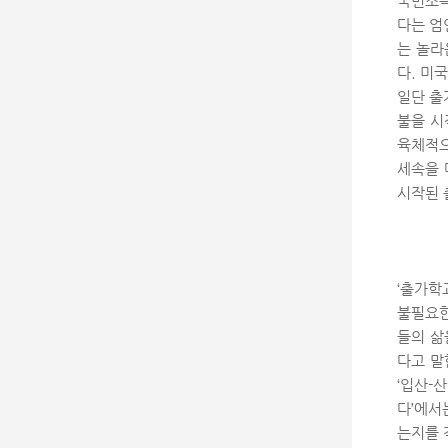
국민소득
다는 엄
는 놀라
다. 미
일단 출
불을 시
육체적으
세속을 
시작된 
‘출가학
불필요한
들의 삶
다고 말
‘입산-
다’에서
는지를 