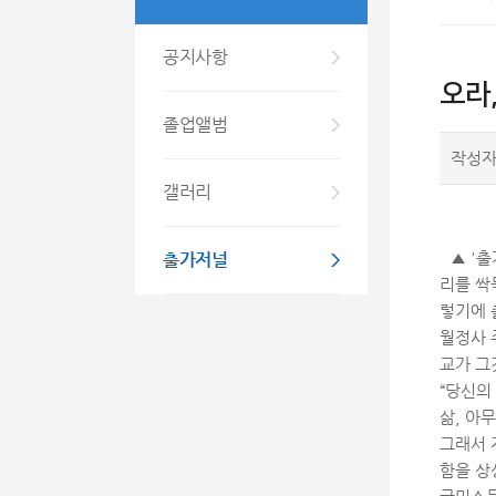
공지사항
오라
졸업앨범
작성
갤러리
출가저널
▲ '
리를 싹
렇기에 
월정사 
교가 그
“당신의
삶, 아
그래서 
함을 상