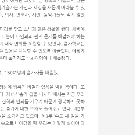
 많아졌지만 그것이 곧 행복과 직결되지 않는
단기출가는 자신과 세상을 새롭게 바라볼 수 있
 의사, 변호사, 시인, 음악가들도 적지 않았
머리를 깎고 스님과 같은 생활을 했다. 새벽예
과 더불어 타인과의 관계 문제를 해결해야 하는
의 내적 변화를 체험할 수 있었다. 출가학교는
수 있음을 체득할 수 있도록 이끌었다. 이렇게
가운데 출가자도 150여명이나 배출됐다.
며, 150여명의 출가자를 배출했
정신에 행복의 비결이 있음을 밝힌 책이다. 또
 제1부 ‘출가-집을 나서다’에서는 지금 우리
쥐고 집착과 번뇌를 키우기 때문에 행복하지 못하
는 출가에 대한 오해도 풀어주고 있다. 제2부
을 소개하고 있으며, 제3부 ‘수도-새 길을 가
상 속으로 나아갔을 때 우리는 어떻게 살아야 하