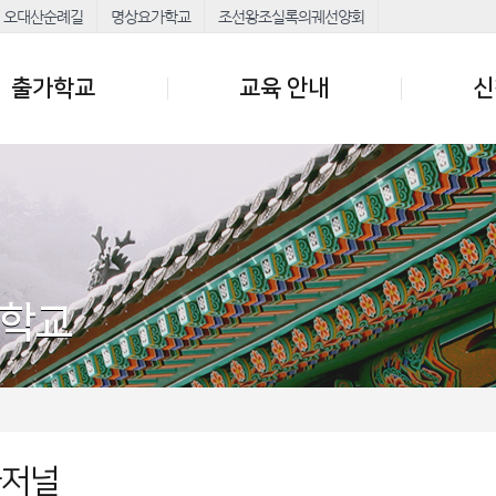
오대산순례길
명상요가학교
조선왕조실록의궤선양회
출가학교
교육 안내
신
가학교
가저널