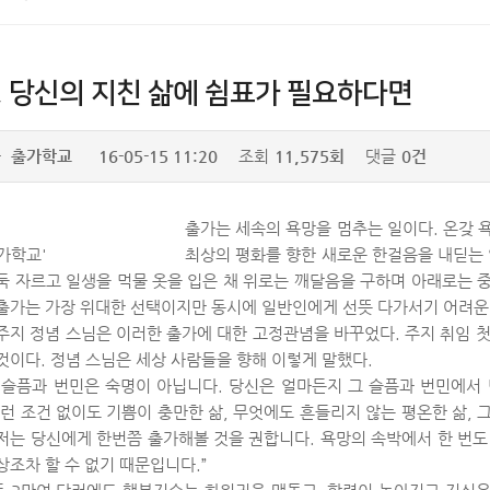
, 당신의 지친 삶에 쉼표가 필요하다면
자
출가학교
16-05-15 11:20
조회
11,575회
댓글
0건
출가는 세속의 욕망을 멈추는 일이다. 온갖 
출가학교'
최상의 평화를 향한 새로운 한걸음을 내딛는 
둑 자르고 일생을 먹물 옷을 입은 채 위로는 깨달음을 구하며 아래로는 
출가는 가장 위대한 선택이지만 동시에 일반인에게 선뜻 다가서기 어려운
주지 정념 스님은 이러한 출가에 대한 고정관념을 바꾸었다. 주지 취임 첫
것이다. 정념 스님은 세상 사람들을 향해 이렇게 말했다.
 슬픔과 번민은 숙명이 아닙니다. 당신은 얼마든지 그 슬픔과 번민에서
무런 조건 없이도 기쁨이 충만한 삶, 무엇에도 흔들리지 않는 평온한 삶,
저는 당신에게 한번쯤 출가해볼 것을 권합니다. 욕망의 속박에서 한 번도
상조차 할 수 없기 때문입니다.”