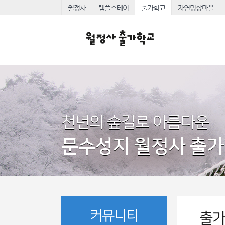
월정사
템플스테이
출가학교
자연명상마을
천년의 숲길로 아름다운
문수성지 월정사 출
커뮤니티
출